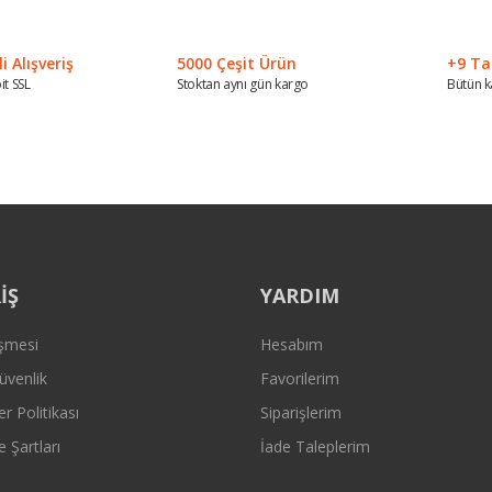
Yorum Yaz
 Alışveriş
5000 Çeşit Ürün
+9 Ta
it SSL
Stoktan aynı gün kargo
Bütün k
Gönder
İŞ
YARDIM
eşmesi
Hesabım
Güvenlik
Favorilerim
er Politikası
Siparişlerim
e Şartları
İade Taleplerim