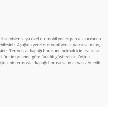
li servisleri veya özel otomobil yedek parça satıcılarına
lirsiniz. Aşağıda yerel otomobil yedek parça satıcıları,
siniz. Termostat kapağı borusunu bulmak için aracınızın
retim yıllarına göre farklılık gösterebilir. Orijinal
ijinal bir termostat kapağı borusu satın almanız önerilir.
a iletebilirsiniz.