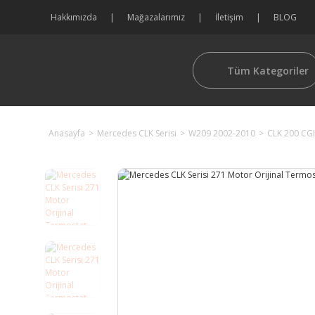
Hakkımızda
Mağazalarımız
İletişim
BLOG
Tüm Kategoriler
Anasayfa
Mercedes CLK Serisi
W209 2002-2010
CLK 200 CGI