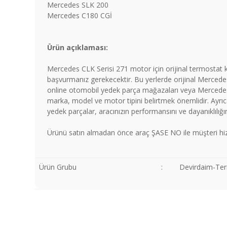
Mercedes SLK 200
Mercedes C180 CGİ
Ürün açıklaması:
Mercedes CLK Serisi 271 motor için orijinal termostat ka
başvurmanız gerekecektir. Bu yerlerde orijinal Mercedes 
online otomobil yedek parça mağazaları veya Mercedes'in
marka, model ve motor tipini belirtmek önemlidir. Ayrıca a
yedek parçalar, aracınızın performansını ve dayanıklılığı
Ürünü satın almadan önce araç ŞASE NO ile müşteri hiz
Ürün Grubu
:
Devirdaim-Te
Bu ürünün fiyat bilgisi, resim, ürün açıklamalarında ve diğer
Görüş ve önerileriniz için teşekkür ederiz.