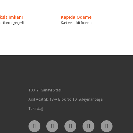
ksit İmkanı
Kapıda Ödeme
artlarda geçerli
Kart ve nakit ödeme
100. Yıl Sanayi Sitesi,
Adil Acat Sk. 13-A Blok No:10, Süleymanpaşa
Tekirdağ