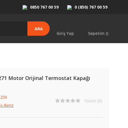
0850 767 00 59
0 (850) 767 00 59
ARA
Giriş Yap
Sepetim (
)
271 Motor Orijinal Termostat Kapağı
1256
Yorum (0)
es-Benz