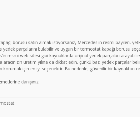
pağı borusu satın almak istiyorsanız, Mercedes'in resmi bayileri, yetki
yedek parçalarını bulabilir ve uygun bir termostat kapağı borusu seçebi
 resmi web sitesi gibi kaynaklarda orijinal yedek parçaları arayabilir
racınızın üretim yılına da dikkat edin, çünkü bazı yedek parçalar belirli ü
nı korumak için en iyi seçenektir. Bu nedenle, güvenilir bir kaynaktan or
metlerine danışınız.
rmostat
 konularda yetersiz gördüğünüz noktaları öneri formunu kullanarak tarafımız
Bu ürüne ilk yorumu siz yapın!