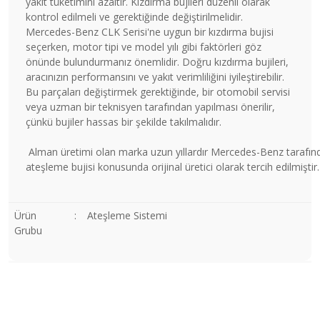
yakıt tüketimini azaltır. Kızdırma bujileri düzenli olarak
kontrol edilmeli ve gerektiğinde değiştirilmelidir.
Mercedes-Benz CLK Serisi'ne uygun bir kızdırma bujisi
seçerken, motor tipi ve model yılı gibi faktörleri göz
önünde bulundurmanız önemlidir. Doğru kızdırma bujileri,
aracınızın performansını ve yakıt verimliliğini iyileştirebilir.
Bu parçaları değiştirmek gerektiğinde, bir otomobil servisi
veya uzman bir teknisyen tarafından yapılması önerilir,
çünkü bujiler hassas bir şekilde takılmalıdır.
Alman üretimi olan marka uzun yıllardır Mercedes-Benz tarafın
ateşleme bujisi konusunda orijinal üretici olarak tercih edilmiştir.
Ürün
:
Ateşleme Sistemi
Grubu
Bu ürünün fiyat bilgisi, resim, ürün açıklamalarında ve diğer
konularda yetersiz gördüğünüz noktaları öneri formunu
Bu ürüne ilk yorumu siz yapın!
kullanarak tarafımıza iletebilirsiniz.