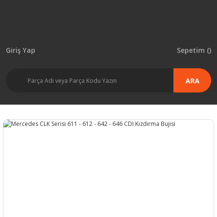
Giriş Yap
Sepetim (
)
ARA