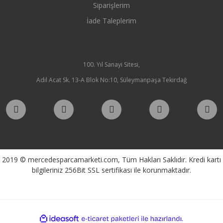
Siparişlerim
İade Taleplerim
100. Yıl Sanayi Sitesi,
Adil Acat Sk. 13-A Blok No:10, Süleymanpaşa Tekirdağ
2019 © mercedesparcamarketi.com, Tüm Hakları Saklıdır. Kredi kartı
bilgileriniz 256Bit SSL sertifikası ile korunmaktadır.
ile
ideasoft
e-