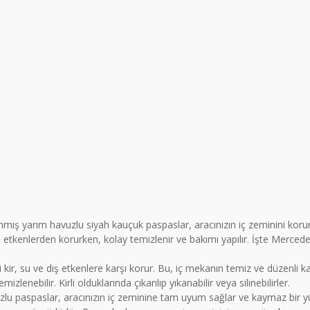
nmış yarım havuzlu siyah kauçuk paspaslar, aracınızın iç zeminini ko
ış etkenlerden korurken, kolay temizlenir ve bakımı yapılır. İşte Merce
kir, su ve dış etkenlere karşı korur. Bu, iç mekanın temiz ve düzenli k
lenebilir. Kirli olduklarında çıkarılıp yıkanabilir veya silinebilirler.
lu paspaslar, aracınızın iç zeminine tam uyum sağlar ve kaymaz bir yü