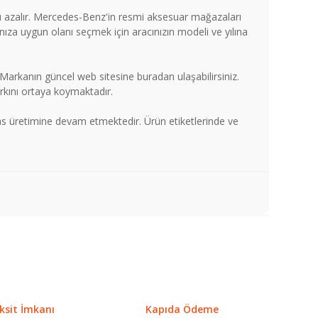
ku azalır. Mercedes-Benz'in resmi aksesuar mağazaları
nıza uygun olanı seçmek için aracınızın modeli ve yılına
arkanın güncel web sitesine buradan ulaşabilirsiniz.
rkını ortaya koymaktadır.
s üretimine devam etmektedir. Ürün etiketlerinde ve
a iletebilirsiniz.
ksit İmkanı
Kapıda Ödeme