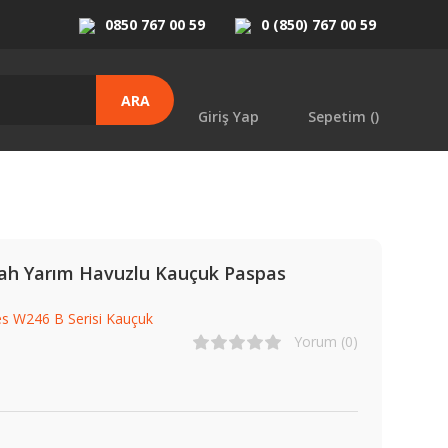
0850 767 00 59
0 (850) 767 00 59
ARA
Giriş Yap
Sepetim (
)
yah Yarım Havuzlu Kauçuk Paspas
s W246 B Serisi Kauçuk
Yorum (0)