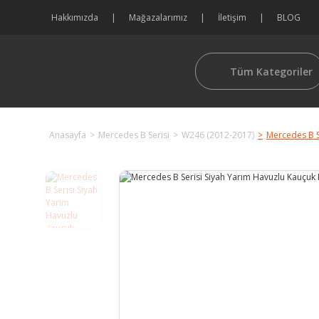
Hakkımızda
Mağazalarımız
İletişim
BLOG
Tüm Kategoriler
Anasayfa
Mercedes B Serisi
W246 (2012-2017)
Mercedes B S