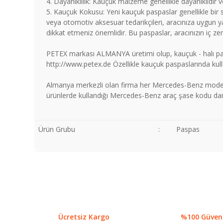
4. Dayanıklılık: Kauçuk malzeme genellikle dayanıklıdır 
5. Kauçuk Kokusu: Yeni kauçuk paspaslar genellikle bir
veya otomotiv aksesuar tedarikçileri, aracınıza uygun ya
dikkat etmeniz önemlidir. Bu paspaslar, aracınızın iç zem
PETEX markası ALMANYA üretimi olup, kauçuk - halı pasp
http://www.petex.de Özellikle kauçuk paspaslarında kull
Almanya merkezli olan firma her Mercedes-Benz modeli
ürünlerde kullandığı Mercedes-Benz araç şase kodu damga
Ürün Grubu
:
Paspas
Bu ürünün fiyat bilgisi, resim, ürün açıklamalarında ve diğer
Görüş ve önerileriniz için teşekkür ederiz.
Ürün resmi kalitesiz, bozuk veya görüntülenemiyor.
Ürün açıklamasında eksik bilgiler bulunuyor.
Ücretsiz Kargo
%100 Güvenli