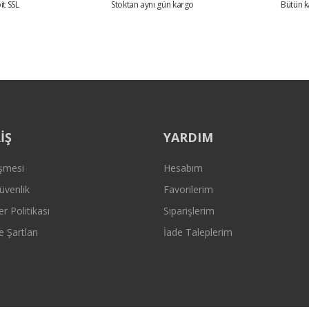
it SSL
Stoktan aynı gün kargo
Bütün k
Gönder
İŞ
YARDIM
eşmesi
Hesabım
Güvenlik
Favorilerim
er Politikası
Siparişlerim
e Şartları
İade Taleplerim