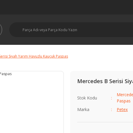
erisi Siyah Yarım Havuzlu Kauçuk Paspas
Mercedes B Serisi Si
Mercede
Stok Kodu
Paspas
Marka
Petex