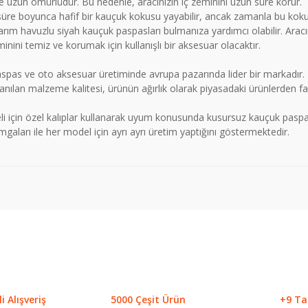
ve uzun ömürlüdür. Bu nedenle, aracınızın iç zeminini uzun süre korur.
 süre boyunca hafif bir kauçuk kokusu yayabilir, ancak zamanla bu ko
rım havuzlu siyah kauçuk paspasları bulmanıza yardımcı olabilir. Aracı
inini temiz ve korumak için kullanışlı bir aksesuar olacaktır.
as ve oto aksesuar üretiminde avrupa pazarında lider bir markadır. M
anılan malzeme kalitesi, ürünün ağırlık olarak piyasadaki ürünlerden fa
 için özel kalıplar kullanarak uyum konusunda kusursuz kauçuk paspa
ları ile her model için ayrı ayrı üretim yaptığını göstermektedir.
 konularda yetersiz gördüğünüz noktaları öneri formunu kullanarak tarafımız
Bu ürüne ilk yorumu siz yapın!
Yorum Yaz
 Alışveriş
5000 Çeşit Ürün
+9 Ta