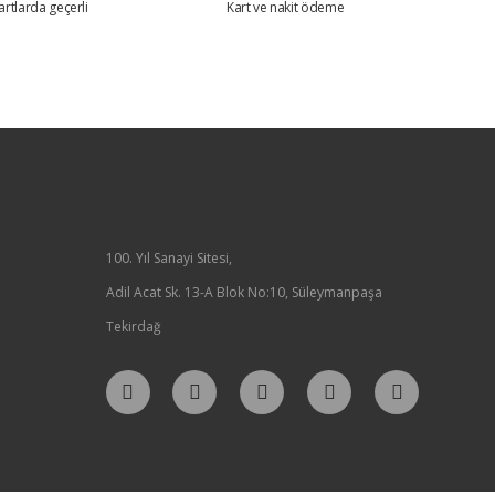
artlarda geçerli
Kart ve nakit ödeme
100. Yıl Sanayi Sitesi,
Adil Acat Sk. 13-A Blok No:10, Süleymanpaşa
Tekirdağ