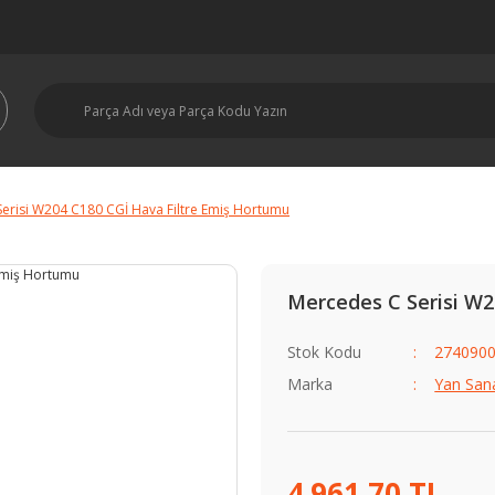
erisi W204 C180 CGİ Hava Filtre Emiş Hortumu
Mercedes C Serisi W2
Stok Kodu
274090
Marka
Yan San
4.961,70 TL