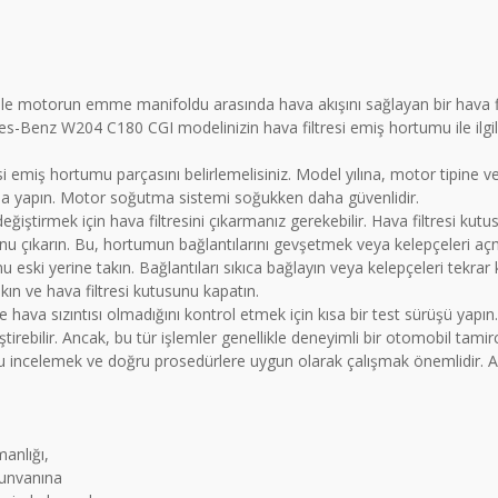
 ile motorun emme manifoldu arasında hava akışını sağlayan bir hava 
edes-Benz W204 C180 CGI modelinizin hava filtresi emiş hortumu ile ilgi
si emiş hortumu parçasını belirlemelisiniz. Model yılına, motor tipine v
 yapın. Motor soğutma sistemi soğukken daha güvenlidir.
eğiştirmek için hava filtresini çıkarmanız gerekebilir. Hava filtresi kut
unu çıkarın. Bu, hortumun bağlantılarını gevşetmek veya kelepçeleri aç
eski yerine takın. Bağlantıları sıkıca bağlayın veya kelepçeleri tekrar 
takın ve hava filtresi kutusunu kapatın.
ve hava sızıntısı olmadığını kontrol etmek için kısa bir test sürüşü yapı
ştirebilir. Ancak, bu tür işlemler genellikle deneyimli bir otomobil tamirc
nu incelemek ve doğru prosedürlere uygun olarak çalışmak önemlidir. Ayr
anlığı,
 unvanına