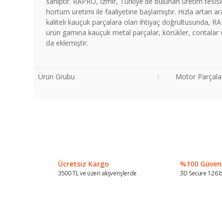
sahiptir. RAPRO, İzmir, Türkiye'de bulunan üretim tesis
hortum üretimi ile faaliyetine başlamıştır. Hızla artan ara
kaliteli kauçuk parçalara olan ihtiyaç doğrultusunda, 
ürün gamına kauçuk metal parçalar, körükler, contalar 
da eklemiştir.
Ürün Grubu
:
Motor Parçalar
Bu ürünün fiyat bilgisi, resim, ürün açıklamalarında ve diğer
Görüş ve önerileriniz için teşekkür ederiz.
Ürün resmi kalitesiz, bozuk veya görüntülenemiyor.
Ürün açıklamasında eksik bilgiler bulunuyor.
Ücretsiz Kargo
%100 Güvenli
Ürün bilgilerinde hatalar bulunuyor.
3500 TL ve üzeri alışverişlerde
3D Secure 126 b
Ürün fiyatı diğer sitelerden daha pahalı.
Bu ürüne benzer farklı alternatifler olmalı.