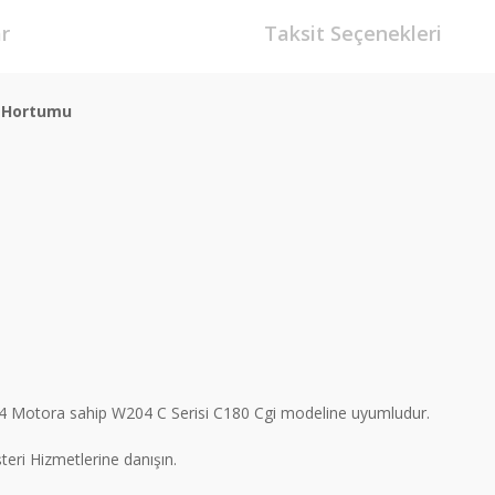
r
Taksit Seçenekleri
ş Hortumu
Motora sahip W204 C Serisi C180 Cgi modeline uyumludur.
ri Hizmetlerine danışın.