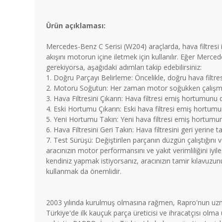
Ürün açıklaması:
Mercedes-Benz C Serisi (W204) araçlarda, hava filtresi
akışını motorun içine iletmek için kullanılır. Eğer Merc
gerekiyorsa, aşağıdaki adımları takip edebilirsiniz:
1. Doğru Parçayı Belirleme: Öncelikle, doğru hava filtre
2. Motoru Soğutun: Her zaman motor soğukken çalışma
3. Hava Filtresini Çıkarın: Hava filtresi emiş hortumunu d
4. Eski Hortumu Çıkarın: Eski hava filtresi emiş hortum
5. Yeni Hortumu Takın: Yeni hava filtresi emiş hortumunu 
6. Hava Filtresini Geri Takın: Hava filtresini geri yerine 
7. Test Sürüşü: Değiştirilen parçanın düzgün çalıştığını 
aracınızın motor performansını ve yakıt verimliliğini iyile
kendiniz yapmak istiyorsanız, aracınızın tamir kılavuzu
kullanmak da önemlidir.
2003 yılında kurulmuş olmasına rağmen, Rapro'nun uzm
Türkiye'de ilk kauçuk parça üreticisi ve ihracatçısı olma