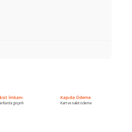
a iletebilirsiniz.
ksit İmkanı
Kapıda Ödeme
artlarda geçerli
Kart ve nakit ödeme