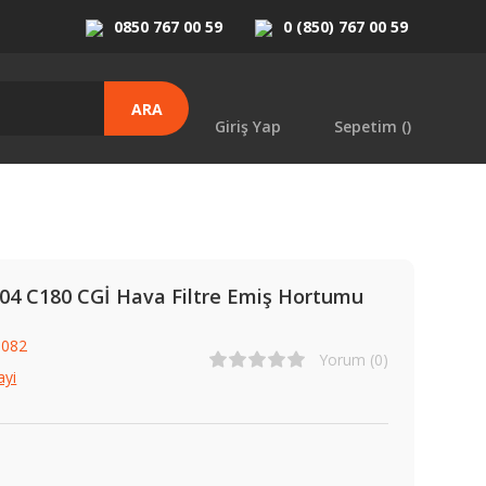
0850 767 00 59
0 (850) 767 00 59
ARA
Giriş Yap
Sepetim (
)
04 C180 CGİ Hava Filtre Emiş Hortumu
0082
Yorum (0)
ayi