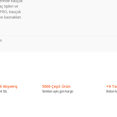
lerinde kauçuk
ç tipleri ve
RAPRO, kauçuk
ve kasnakları
ı
 konularda yetersiz gördüğünüz noktaları öneri formunu kullanarak tarafımız
Bu ürüne ilk yorumu siz yapın!
Yorum Yaz
 Alışveriş
5000 Çeşit Ürün
+9 Ta
it SSL
Stoktan aynı gün kargo
Bütün k