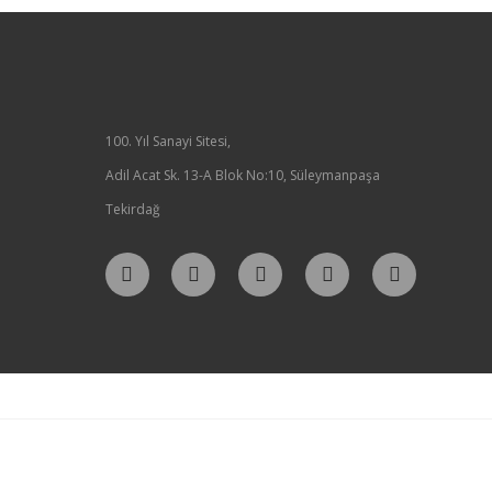
100. Yıl Sanayi Sitesi,
Adil Acat Sk. 13-A Blok No:10, Süleymanpaşa
Tekirdağ