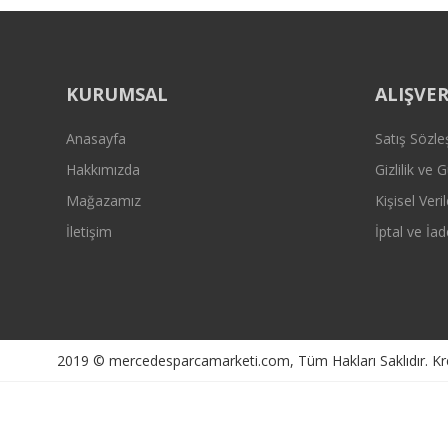
KURUMSAL
ALIŞVER
Anasayfa
Satış Sözl
Hakkımızda
Gizlilik ve 
Mağazamız
Kişisel Veril
İletişim
İptal ve İad
2019 © mercedesparcamarketi.com, Tüm Hakları Saklıdır. Kredi 