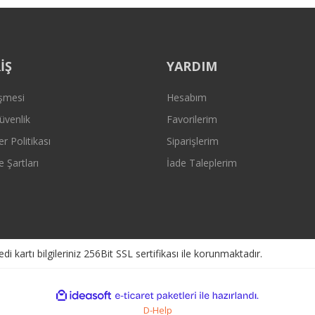
Gönder
İŞ
YARDIM
eşmesi
Hesabım
Güvenlik
Favorilerim
er Politikası
Siparişlerim
e Şartları
İade Taleplerim
kartı bilgileriniz 256Bit SSL sertifikası ile korunmaktadır.
ile
ideasoft
e-
hazırlandı.
ticaret
D-Help