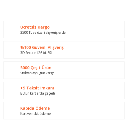
Bu ürünün fiyat bilgisi, resim, ürün açıklamalarında ve diğer
konularda yetersiz gördüğünüz noktaları öneri formunu
Bu ürüne ilk yorumu siz yapın!
kullanarak tarafımıza iletebilirsiniz.
Görüş ve önerileriniz için teşekkür ederiz.
Ücretsiz Kargo
Yorum Yaz
Ürün resmi kalitesiz, bozuk veya görüntülenemiyor.
3500 TL ve üzeri alışverişlerde
Ürün açıklamasında eksik bilgiler bulunuyor.
%100 Güvenli Alışveriş
Ürün bilgilerinde hatalar bulunuyor.
3D Secure 126 bit SSL
Ürün fiyatı diğer sitelerden daha pahalı.
Bu ürüne benzer farklı alternatifler olmalı.
5000 Çeşit Ürün
Stoktan aynı gün kargo
+9 Taksit İmkanı
Bütün kartlarda geçerli
Gönder
Kapıda Ödeme
Kart ve nakit ödeme