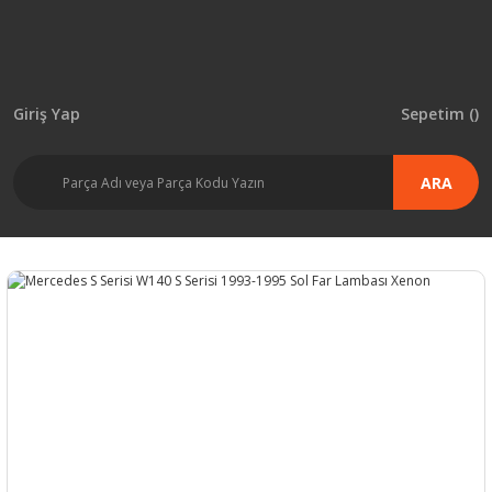
Giriş Yap
Sepetim (
)
ARA