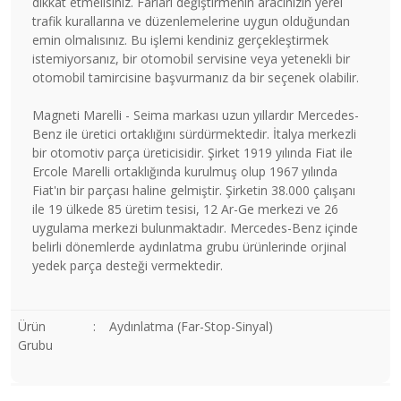
dikkat etmelisiniz. Farları değiştirmenin aracınızın yerel
trafik kurallarına ve düzenlemelerine uygun olduğundan
emin olmalısınız. Bu işlemi kendiniz gerçekleştirmek
istemiyorsanız, bir otomobil servisine veya yetenekli bir
otomobil tamircisine başvurmanız da bir seçenek olabilir.
Magneti Marelli - Seima markası uzun yıllardır Mercedes-
Benz ile üretici ortaklığını sürdürmektedir. İtalya merkezli
bir otomotiv parça üreticisidir. Şirket 1919 yılında Fiat ile
Ercole Marelli ortaklığında kurulmuş olup 1967 yılında
Fiat'ın bir parçası haline gelmiştir. Şirketin 38.000 çalışanı
ile 19 ülkede 85 üretim tesisi, 12 Ar-Ge merkezi ve 26
uygulama merkezi bulunmaktadır. Mercedes-Benz içinde
belirli dönemlerde aydınlatma grubu ürünlerinde orjinal
yedek parça desteği vermektedir.
Ürün
:
Aydınlatma (Far-Stop-Sinyal)
Grubu