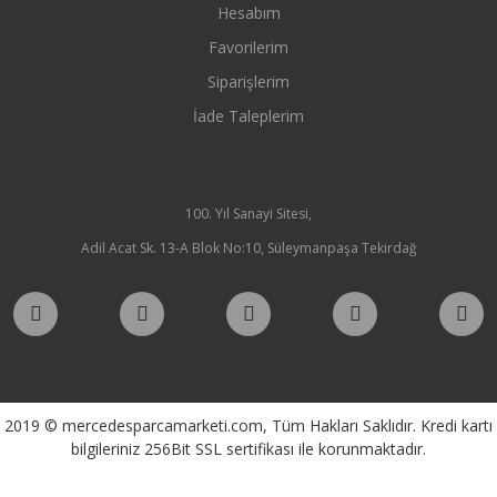
Hesabım
Favorilerim
Siparişlerim
İade Taleplerim
100. Yıl Sanayi Sitesi,
Adil Acat Sk. 13-A Blok No:10, Süleymanpaşa Tekirdağ
2019 © mercedesparcamarketi.com, Tüm Hakları Saklıdır. Kredi kartı
bilgileriniz 256Bit SSL sertifikası ile korunmaktadır.