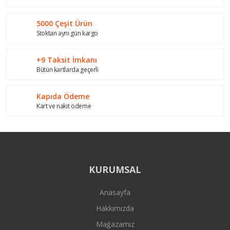
Ürün fiyatı diğer sitelerden daha pahalı.
Bu ürüne benzer farklı alternatifler olmalı.
5000 Çeşit Ürün
Stoktan aynı gün kargo
+9 Taksit İmkanı
Bütün kartlarda geçerli
Gönder
Kapıda Ödeme
Kart ve nakit ödeme
KURUMSAL
Anasayfa
Hakkımızda
Mağazamız