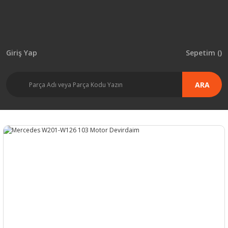
Giriş Yap
Sepetim (
)
ARA