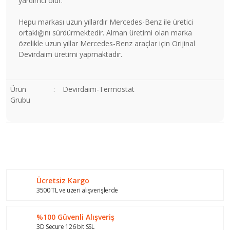
yardımcı olur.
Hepu markası uzun yıllardır Mercedes-Benz ile üretici
ortaklığını sürdürmektedir. Alman üretimi olan marka
özelikle uzun yıllar Mercedes-Benz araçlar için Orijinal
Devirdaim üretimi yapmaktadır.
Ürün
:
Devirdaim-Termostat
Grubu
Bu ürünün fiyat bilgisi, resim, ürün açıklamalarında ve diğer
konularda yetersiz gördüğünüz noktaları öneri formunu
Bu ürüne ilk yorumu siz yapın!
kullanarak tarafımıza iletebilirsiniz.
Görüş ve önerileriniz için teşekkür ederiz.
Ücretsiz Kargo
Yorum Yaz
Ürün resmi kalitesiz, bozuk veya görüntülenemiyor.
3500 TL ve üzeri alışverişlerde
Ürün açıklamasında eksik bilgiler bulunuyor.
%100 Güvenli Alışveriş
Ürün bilgilerinde hatalar bulunuyor.
3D Secure 126 bit SSL