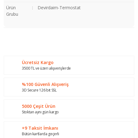
Ürün
:
Devirdaim-Termostat
Grubu
Bu ürünün fiyat bilgisi, resim, ürün açıklamalarında ve diğer
konularda yetersiz gördüğünüz noktaları öneri formunu
Bu ürüne ilk yorumu siz yapın!
kullanarak tarafımıza iletebilirsiniz.
Görüş ve önerileriniz için teşekkür ederiz.
Ücretsiz Kargo
Yorum Yaz
Ürün resmi kalitesiz, bozuk veya görüntülenemiyor.
3500 TL ve üzeri alışverişlerde
Ürün açıklamasında eksik bilgiler bulunuyor.
%100 Güvenli Alışveriş
Ürün bilgilerinde hatalar bulunuyor.
3D Secure 126 bit SSL
Ürün fiyatı diğer sitelerden daha pahalı.
Bu ürüne benzer farklı alternatifler olmalı.
5000 Çeşit Ürün
Stoktan aynı gün kargo
+9 Taksit İmkanı
Bütün kartlarda geçerli