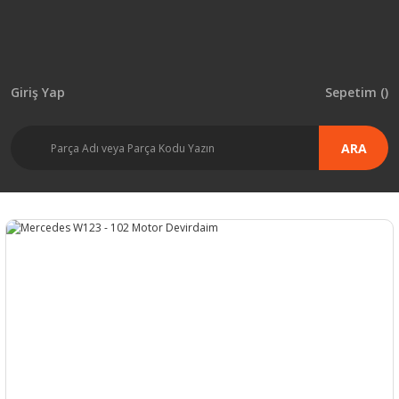
Giriş Yap
Sepetim (
)
ARA