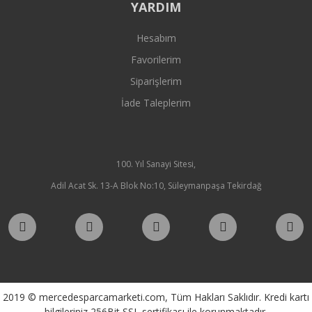
YARDIM
Hesabım
Favorilerim
Siparişlerim
İade Taleplerim
100. Yıl Sanayi Sitesi,
Adil Acat Sk. 13-A Blok No:10, Süleymanpaşa Tekirdağ
2019 © mercedesparcamarketi.com, Tüm Hakları Saklıdır. Kredi kartı
bilgileriniz 256Bit SSL sertifikası ile korunmaktadır.