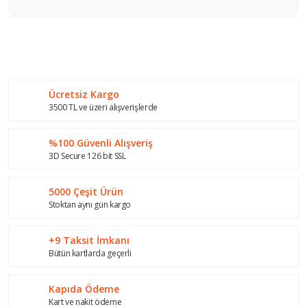
Bu ürünün fiyat bilgisi, resim, ürün açıklamalarında ve diğer
konularda yetersiz gördüğünüz noktaları öneri formunu
Bu ürüne ilk yorumu siz yapın!
kullanarak tarafımıza iletebilirsiniz.
Görüş ve önerileriniz için teşekkür ederiz.
Ücretsiz Kargo
Yorum Yaz
Ürün resmi kalitesiz, bozuk veya görüntülenemiyor.
3500 TL ve üzeri alışverişlerde
Ürün açıklamasında eksik bilgiler bulunuyor.
%100 Güvenli Alışveriş
Ürün bilgilerinde hatalar bulunuyor.
3D Secure 126 bit SSL
Ürün fiyatı diğer sitelerden daha pahalı.
Bu ürüne benzer farklı alternatifler olmalı.
5000 Çeşit Ürün
Stoktan aynı gün kargo
+9 Taksit İmkanı
Bütün kartlarda geçerli
Gönder
Kapıda Ödeme
Kart ve nakit ödeme