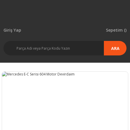
Giriş Yap
Sepetim (
)
ARA