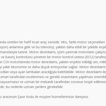
 üretilen bir hafif ticari araç serisidir. Vito, farklı motor seçenekleri
on) anlamına gelir ve bu teknoloji, yakıtın daha etkili bir şekilde enje
formanslarıyla tanınır. Motor devirdaimi, içten yanmalı motorların çalış
e basınç kontrolünü yöneten bir motor kontrol ünitesi (ECU) tarafında
 CDI motorlarında motor devirdaimi, yakıtın enjekte edildiği anı, mikt
 iyi yakıt ekonomisi ve daha düşük emisyonlar sağlar. Motor devirdaimi il
arı veya uyarı lambaları aracılığıyla belirtilebilir. Motor devirdaimi ile 
 uzman tarafından incelenmesi ve gerekli onarımların yapılması önemlidi
aşvurmanız ve uzman bir mekanik tarafından sorunun tespit edilmesi 
idir, bu nedenle uzman yardımı gerekebilir.
aracınızın Şase Kodu ile müşteri hizmetlerimize danışınız.