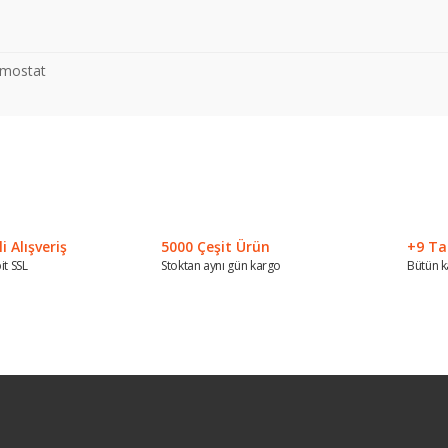
rmostat
 konularda yetersiz gördüğünüz noktaları öneri formunu kullanarak tarafımız
Bu ürüne ilk yorumu siz yapın!
Yorum Yaz
 Alışveriş
5000 Çeşit Ürün
+9 Ta
it SSL
Stoktan aynı gün kargo
Bütün k