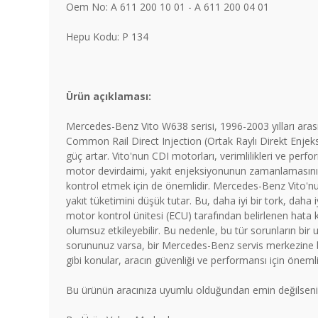
Oem No: A 611 200 10 01 - A 611 200 04 01
Hepu Kodu: P 134
Ürün açıklaması:
Mercedes-Benz Vito W638 serisi, 1996-2003 yılları arasında
Common Rail Direct Injection (Ortak Raylı Direkt Enjeksiy
güç artar. Vito'nun CDI motorları, verimlilikleri ve per
motor devirdaimi, yakıt enjeksiyonunun zamanlamasını v
kontrol etmek için de önemlidir. Mercedes-Benz Vito'nun
yakıt tüketimini düşük tutar. Bu, daha iyi bir tork, daha
motor kontrol ünitesi (ECU) tarafından belirlenen hata kodl
olumsuz etkileyebilir. Bu nedenle, bu tür sorunların bir
sorununuz varsa, bir Mercedes-Benz servis merkezine b
gibi konular, aracın güvenliği ve performansı için öneml
Bu ürünün aracınıza uyumlu olduğundan emin değilseniz 