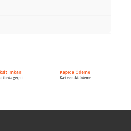
a iletebilirsiniz.
ksit İmkanı
Kapıda Ödeme
artlarda geçerli
Kart ve nakit ödeme