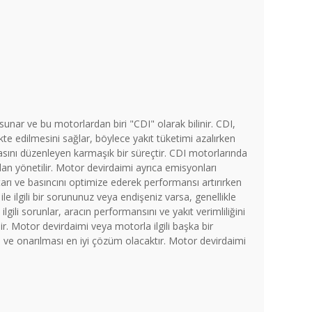
 sunar ve bu motorlardan biri "CDI" olarak bilinir. CDI,
kte edilmesini sağlar, böylece yakıt tüketimi azalırken
masını düzenleyen karmaşık bir süreçtir. CDI motorlarında
n yönetilir. Motor devirdaimi ayrıca emisyonları
arı ve basıncını optimize ederek performansı artırırken
e ilgili bir sorununuz veya endişeniz varsa, genellikle
ilgili sorunlar, aracın performansını ve yakıt verimliliğini
r. Motor devirdaimi veya motorla ilgili başka bir
ve onarılması en iyi çözüm olacaktır. Motor devirdaimi