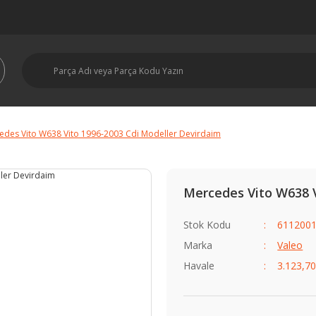
edes Vito W638 Vito 1996-2003 Cdi Modeller Devirdaim
Mercedes Vito W638 V
Stok Kodu
6112001
Marka
Valeo
Havale
3.123,70