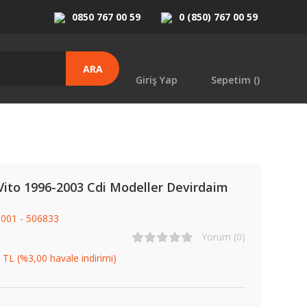
0850 767 00 59
0 (850) 767 00 59
ARA
Giriş Yap
Sepetim (
)
ito 1996-2003 Cdi Modeller Devirdaim
001 - 506833
Yorum (0)
 TL (%3,00 havale indirimi)