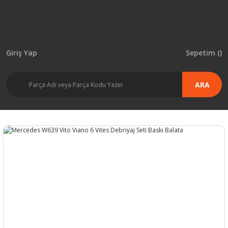
Giriş Yap
Sepetim (
)
ARA