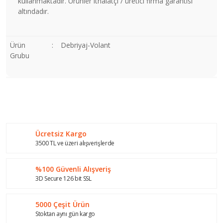
kullanmaktadır. Ürünler ithalatçı / üretici firma garantisi
altındadır.
Ürün
:
Debriyaj-Volant
Grubu
Bu ürünün fiyat bilgisi, resim, ürün açıklamalarında ve diğer
konularda yetersiz gördüğünüz noktaları öneri formunu
Bu ürüne ilk yorumu siz yapın!
kullanarak tarafımıza iletebilirsiniz.
Görüş ve önerileriniz için teşekkür ederiz.
Ücretsiz Kargo
Yorum Yaz
Ürün resmi kalitesiz, bozuk veya görüntülenemiyor.
3500 TL ve üzeri alışverişlerde
Ürün açıklamasında eksik bilgiler bulunuyor.
%100 Güvenli Alışveriş
Ürün bilgilerinde hatalar bulunuyor.
3D Secure 126 bit SSL
Ürün fiyatı diğer sitelerden daha pahalı.
Bu ürüne benzer farklı alternatifler olmalı.
5000 Çeşit Ürün
Stoktan aynı gün kargo