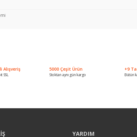
emi
 konularda yetersiz gördüğünüz noktaları öneri formunu kullanarak tarafımız
Bu ürüne ilk yorumu siz yapın!
Yorum Yaz
 Alışveriş
5000 Çeşit Ürün
+9 Ta
it SSL
Stoktan aynı gün kargo
Bütün k
Gönder
İŞ
YARDIM