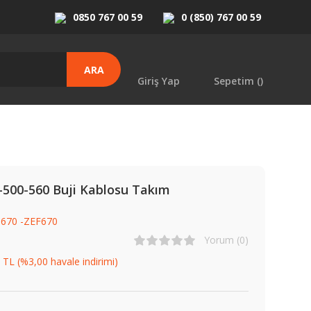
0850 767 00 59
0 (850) 767 00 59
ARA
Giriş Yap
Sepetim (
)
-500-560 Buji Kablosu Takım
670 -ZEF670
Yorum (0)
 TL (%3,00 havale indirimi)