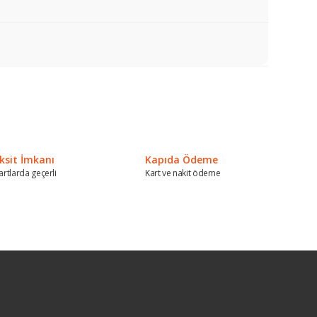
a iletebilirsiniz.
ksit İmkanı
Kapıda Ödeme
artlarda geçerli
Kart ve nakit ödeme