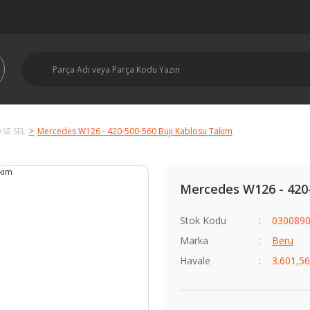
 SE SEL
Mercedes W126 - 420-500-560 Buji Kablosu Takım
Mercedes W126 - 420
Stok Kodu
0300890
Marka
Beru
Havale
3.601,56