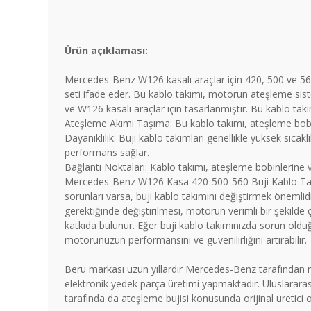
Ürün açıklaması:
Mercedes-Benz W126 kasalı araçlar için 420, 500 ve 560 m
seti ifade eder. Bu kablo takımı, motorun ateşleme sistem
ve W126 kasalı araçlar için tasarlanmıştır. Bu kablo ta
Ateşleme Akımı Taşıma: Bu kablo takımı, ateşleme bobinler
Dayanıklılık: Buji kablo takımları genellikle yüksek sıcak
performans sağlar.
Bağlantı Noktaları: Kablo takımı, ateşleme bobinlerine ve
Mercedes-Benz W126 Kasa 420-500-560 Buji Kablo Takımı 
sorunları varsa, buji kablo takımını değiştirmek önemlidi
gerektiğinde değiştirilmesi, motorun verimli bir şekil
katkıda bulunur. Eğer buji kablo takımınızda sorun olduğ
motorunuzun performansını ve güvenilirliğini artırabilir.
Beru markası uzun yıllardır Mercedes-Benz tarafından m
elektronik yedek parça üretimi yapmaktadır. Uluslarara
tarafında da ateşleme bujisi konusunda orijinal üretici ol