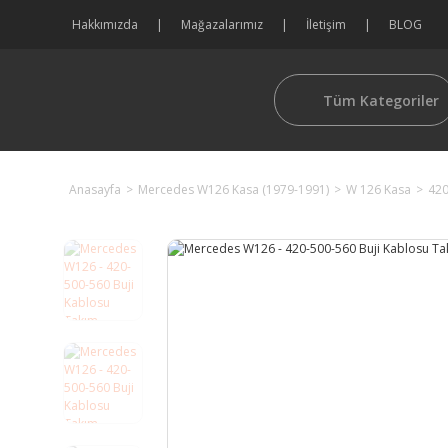
Hakkımızda
Mağazalarımız
İletişim
BLOG
Tüm Kategoriler
Anasayfa
Mercedes W126 Kasa (1979-1991)
W 126 Kasa
420