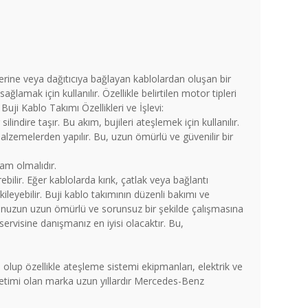
lerine veya dağıtıcıya bağlayan kablolardan oluşan bir
lamak için kullanılır. Özellikle belirtilen motor tipleri
ji Kablo Takımı Özellikleri ve İşlevi:
dire taşır. Bu akım, bujileri ateşlemek için kullanılır.
 malzemelerden yapılır. Bu, uzun ömürlü ve güvenilir bir
lam olmalıdır.
ir. Eğer kablolarda kırık, çatlak veya bağlantı
leyebilir. Buji kablo takımının düzenli bakımı ve
runuzun uzun ömürlü ve sorunsuz bir şekilde çalışmasına
ervisine danışmanız en iyisi olacaktır. Bu,
lup özellikle ateşleme sistemi ekipmanları, elektrik ve
retimi olan marka uzun yıllardır Mercedes-Benz