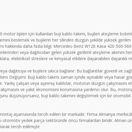
otor tipleri için kullanılan buji kablo takımı, bujileri ateşleme bobin
ini beslemek ve bujilerin her silindire düzgün şekilde yüksek gerilim sağ
kımı hakkında daha fazla bilgi: Mercedes-Benz W126 Kasa 420-500-560 Bu
inden veya dağıtıcıdan gelen yüksek gerilimli ateşleme akımını her silin
lıklara, elektriksel streslere ve kimyasal etkilere dayanabilen dayanıklı
ya dağıtıcıya ve bujilere sıkıca bağlanır. Bu bağlantılar güvenli ve sağ
Değişimi: Buji kablo takımı zaman içinde aşınabilir veya hasar görebil
r. Yanlış çalışan veya aşınmış kablolar, motorun düzgün çalışmasını etki
de çalışmasını ve yakıt ekonomisini korumasına yardımcı olur. Bu, moto
unu düşünüyorsanız, buji kablo takımını değiştirmek için bir otomobil s
ontaj aşamasında tercih edilen bir markadır. Firma Almanya merkezli o
sı otomotiv yedek parça sektöründe öncü firmalardan biridir. Alman ü
arak tercih edilmiştir.