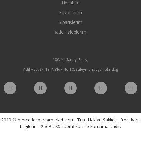
Hesabım
Favorilerim
Siparişlerim
İade Taleplerim
100. Yıl Sanayi Sitesi,
Adil Acat Sk. 13-A Blok No:10, Süleymanpaşa Tekirdağ
2019 © mercedesparcamarketi.com, Tüm Hakları Saklıdır. Kredi kartı
bilgileriniz 256Bit SSL sertifikası ile korunmaktadır.