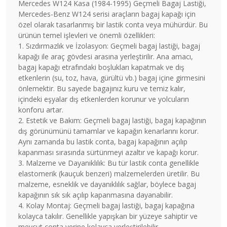
Mercedes W124 Kasa (1984-1995) Geçmeli Bagaj Lastiği,
Mercedes-Benz W124 serisi araçların bagaj kapağı için
özel olarak tasarlanmış bir lastik conta veya mühürdür. Bu
ürünün temel işlevleri ve önemli özellikleri:
1. Sızdırmazlık ve İzolasyon: Geçmeli bagaj lastiği, bagaj
kapağı ile araç gövdesi arasına yerleştirilir. Ana amacı,
bagaj kapağı etrafındaki boşlukları kapatmak ve dış
etkenlerin (su, toz, hava, gürültü vb.) bagaj içine girmesini
önlemektir. Bu sayede bagajınız kuru ve temiz kalır,
içindeki eşyalar dış etkenlerden korunur ve yolcuların
konforu artar.
2. Estetik ve Bakım: Geçmeli bagaj lastiği, bagaj kapağının
dış görünümünü tamamlar ve kapağın kenarlarını korur.
Aynı zamanda bu lastik conta, bagaj kapağının açılıp
kapanması sırasında sürtünmeyi azaltır ve kapağı korur.
3. Malzeme ve Dayanıklılık: Bu tür lastik conta genellikle
elastomerik (kauçuk benzeri) malzemelerden üretilir. Bu
malzeme, esneklik ve dayanıklılık sağlar, böylece bagaj
kapağının sık sık açılıp kapanmasına dayanabilir.
4. Kolay Montaj: Geçmeli bagaj lastiği, bagaj kapağına
kolayca takılır. Genellikle yapışkan bir yüzeye sahiptir ve
mevcut conta yerine kolayca yerleştirilebilir.