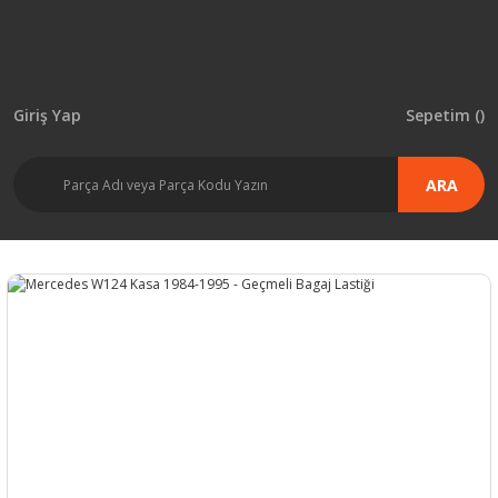
Giriş Yap
Sepetim (
)
ARA