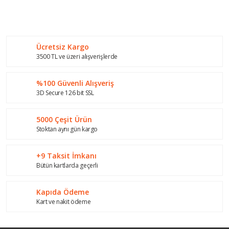
Bu ürünün fiyat bilgisi, resim, ürün açıklamalarında ve diğer
konularda yetersiz gördüğünüz noktaları öneri formunu
Bu ürüne ilk yorumu siz yapın!
kullanarak tarafımıza iletebilirsiniz.
Görüş ve önerileriniz için teşekkür ederiz.
Ücretsiz Kargo
Yorum Yaz
Ürün resmi kalitesiz, bozuk veya görüntülenemiyor.
3500 TL ve üzeri alışverişlerde
Ürün açıklamasında eksik bilgiler bulunuyor.
%100 Güvenli Alışveriş
Ürün bilgilerinde hatalar bulunuyor.
3D Secure 126 bit SSL
Ürün fiyatı diğer sitelerden daha pahalı.
Bu ürüne benzer farklı alternatifler olmalı.
5000 Çeşit Ürün
Stoktan aynı gün kargo
+9 Taksit İmkanı
Bütün kartlarda geçerli
Gönder
Kapıda Ödeme
Kart ve nakit ödeme