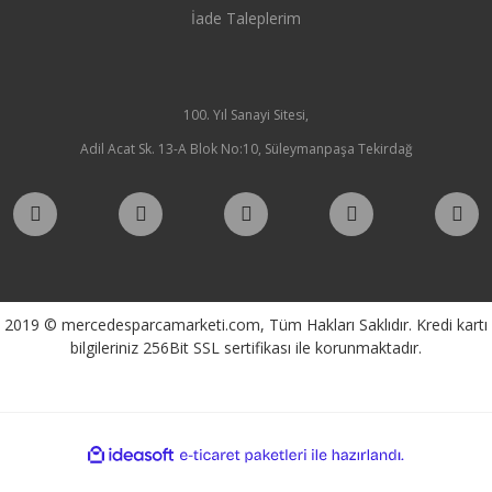
İade Taleplerim
100. Yıl Sanayi Sitesi,
Adil Acat Sk. 13-A Blok No:10, Süleymanpaşa Tekirdağ
2019 © mercedesparcamarketi.com, Tüm Hakları Saklıdır. Kredi kartı
bilgileriniz 256Bit SSL sertifikası ile korunmaktadır.
ile
ideasoft
e-
hazırlandı.
ticaret