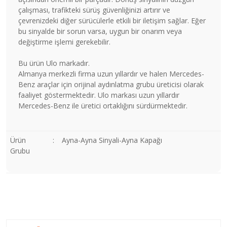
çalışması, trafikteki sürüş güvenliğinizi artırır ve
çevrenizdeki diğer sürücülerle etkili bir iletişim sağlar. Eğer
bu sinyalde bir sorun varsa, uygun bir onarım veya
değiştirme işlemi gerekebilir.
Bu ürün Ulo markadır.
Almanya merkezli firma uzun yıllardır ve halen Mercedes-
Benz araçlar için orijinal aydınlatma grubu üreticisi olarak
faaliyet göstermektedir. Ulo markası uzun yıllardır
Mercedes-Benz ile üretici ortaklığını sürdürmektedir.
Ürün
:
Ayna-Ayna Sinyali-Ayna Kapağı
Grubu
Bu ürünün fiyat bilgisi, resim, ürün açıklamalarında ve diğer
konularda yetersiz gördüğünüz noktaları öneri formunu
Bu ürüne ilk yorumu siz yapın!
kullanarak tarafımıza iletebilirsiniz.
Görüş ve önerileriniz için teşekkür ederiz.