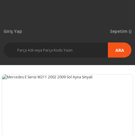
Giriş Yap
Sepetim (
)
ARA