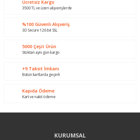
Ücretsiz Kargo
Yorum Yaz
Ürün resmi kalitesiz, bozuk veya görüntülenemiyor.
3500 TL ve üzeri alışverişlerde
Ürün açıklamasında eksik bilgiler bulunuyor.
%100 Güvenli Alışveriş
Ürün bilgilerinde hatalar bulunuyor.
3D Secure 126 bit SSL
Ürün fiyatı diğer sitelerden daha pahalı.
Bu ürüne benzer farklı alternatifler olmalı.
5000 Çeşit Ürün
Stoktan aynı gün kargo
+9 Taksit İmkanı
Bütün kartlarda geçerli
Gönder
Kapıda Ödeme
Kart ve nakit ödeme
KURUMSAL