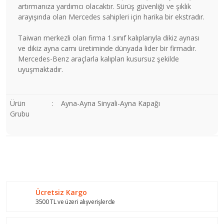
artırmanıza yardımcı olacaktır. Sürüş güvenliği ve şıklık
arayışında olan Mercedes sahipleri için harika bir ekstradır.
Taiwan merkezli olan firma 1.sınıf kalıplarıyla dikiz aynası
ve dikiz ayna camı üretiminde dünyada lider bir firmadır.
Mercedes-Benz araçlarla kalıpları kusursuz şekilde
uyuşmaktadır.
Ürün
:
Ayna-Ayna Sinyali-Ayna Kapağı
Grubu
Bu ürünün fiyat bilgisi, resim, ürün açıklamalarında ve diğer
konularda yetersiz gördüğünüz noktaları öneri formunu
Bu ürüne ilk yorumu siz yapın!
kullanarak tarafımıza iletebilirsiniz.
Görüş ve önerileriniz için teşekkür ederiz.
Ücretsiz Kargo
Yorum Yaz
Ürün resmi kalitesiz, bozuk veya görüntülenemiyor.
3500 TL ve üzeri alışverişlerde
Ürün açıklamasında eksik bilgiler bulunuyor.