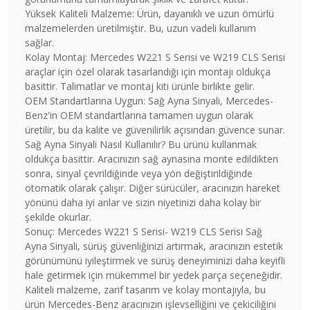
Yüksek Kaliteli Malzeme: Ürün, dayanıklı ve uzun ömürlü
malzemelerden üretilmiştir. Bu, uzun vadeli kullanım
sağlar.
Kolay Montaj: Mercedes W221 S Serisi ve W219 CLS Serisi
araçlar için özel olarak tasarlandığı için montajı oldukça
basittir. Talimatlar ve montaj kiti ürünle birlikte gelir.
OEM Standartlarına Uygun: Sağ Ayna Sinyali, Mercedes-
Benz'in OEM standartlarına tamamen uygun olarak
üretilir, bu da kalite ve güvenilirlik açısından güvence sunar.
Sağ Ayna Sinyali Nasıl Kullanılır? Bu ürünü kullanmak
oldukça basittir. Aracınızın sağ aynasına monte edildikten
sonra, sinyal çevrildiğinde veya yön değiştirildiğinde
otomatik olarak çalışır. Diğer sürücüler, aracınızın hareket
yönünü daha iyi anlar ve sizin niyetinizi daha kolay bir
şekilde okurlar.
Sonuç: Mercedes W221 S Serisi- W219 CLS Serisi Sağ
Ayna Sinyali, sürüş güvenliğinizi artırmak, aracınızın estetik
görünümünü iyileştirmek ve sürüş deneyiminizi daha keyifli
hale getirmek için mükemmel bir yedek parça seçeneğidir.
Kaliteli malzeme, zarif tasarım ve kolay montajıyla, bu
ürün Mercedes-Benz aracınızın işlevselliğini ve çekiciliğini