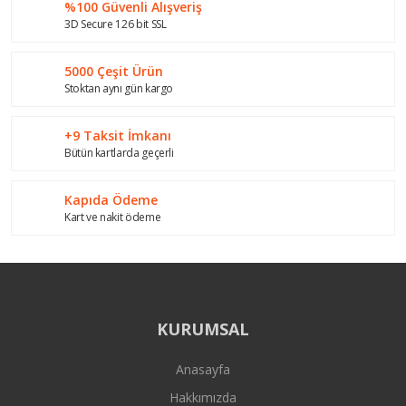
%100 Güvenli Alışveriş
Ürün bilgilerinde hatalar bulunuyor.
3D Secure 126 bit SSL
Ürün fiyatı diğer sitelerden daha pahalı.
Bu ürüne benzer farklı alternatifler olmalı.
5000 Çeşit Ürün
Stoktan aynı gün kargo
+9 Taksit İmkanı
Bütün kartlarda geçerli
Gönder
Kapıda Ödeme
Kart ve nakit ödeme
KURUMSAL
Anasayfa
Hakkımızda