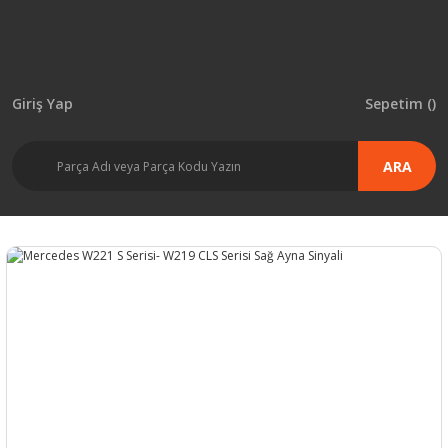
Giriş Yap
Sepetim (
)
ARA