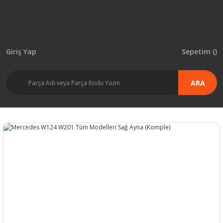
Giriş Yap
Sepetim (
)
ARA