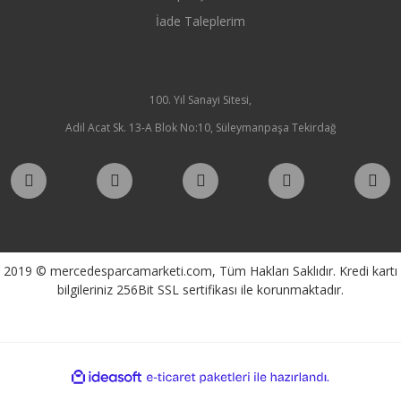
İade Taleplerim
100. Yıl Sanayi Sitesi,
Adil Acat Sk. 13-A Blok No:10, Süleymanpaşa Tekirdağ
2019 © mercedesparcamarketi.com, Tüm Hakları Saklıdır. Kredi kartı
bilgileriniz 256Bit SSL sertifikası ile korunmaktadır.
ile
ideasoft
e-
hazırlandı.
ticaret