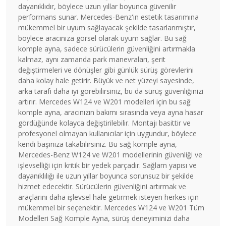
dayanıklıdır, böylece uzun yıllar boyunca güvenilir
performans sunar. Mercedes-Benz'in estetik tasarımına
mükemmel bir uyum sağlayacak şekilde tasarlanmıştır,
böylece aracınıza görsel olarak uyum sağlar. Bu sağ
komple ayna, sadece sürücülerin güvenliğini artırmakla
kalmaz, aynı zamanda park manevraları, şerit
değiştirmeleri ve dönüşler gibi günlük sürüş görevlerini
daha kolay hale getirir. Büyük ve net yüzeyi sayesinde,
arka tarafı daha iyi görebilirsiniz, bu da sürüş güvenliğinizi
artırır. Mercedes W124 ve W201 modelleri için bu sağ
komple ayna, aracınızın bakımı sırasında veya ayna hasar
gördüğünde kolayca değiştirilebilir. Montajı basittir ve
profesyonel olmayan kullanıcılar için uygundur, böylece
kendi başınıza takabilirsiniz. Bu sağ komple ayna,
Mercedes-Benz W124 ve W201 modellerinin güvenliği ve
işlevselliği için kritik bir yedek parçadır. Sağlam yapısı ve
dayanıklılığı ile uzun yıllar boyunca sorunsuz bir şekilde
hizmet edecektir. Sürücülerin güvenliğini artırmak ve
araçlarını daha işlevsel hale getirmek isteyen herkes için
mükemmel bir seçenektir. Mercedes W124 ve W201 Tüm
Modelleri Sağ Komple Ayna, sürüş deneyiminizi daha