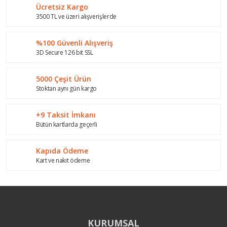
Ücretsiz Kargo
Yorum Yaz
Ürün resmi kalitesiz, bozuk veya görüntülenemiyor.
3500 TL ve üzeri alışverişlerde
Ürün açıklamasında eksik bilgiler bulunuyor.
%100 Güvenli Alışveriş
Ürün bilgilerinde hatalar bulunuyor.
3D Secure 126 bit SSL
Ürün fiyatı diğer sitelerden daha pahalı.
Bu ürüne benzer farklı alternatifler olmalı.
5000 Çeşit Ürün
Stoktan aynı gün kargo
+9 Taksit İmkanı
Bütün kartlarda geçerli
Gönder
Kapıda Ödeme
Kart ve nakit ödeme
KURUMSAL