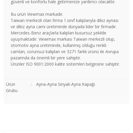
güvenli ve konforlu hale getirmenize yardımcı olacaktır.
Bu ürün Viewmax markadır.
Taiwan merkezli olan firma 1.sınıf kalıplarıyla dikiz aynası
ve dikiz ayna camı üretiminde dünyada lider bir firmadır.
Mercedes-Benz araçlarla kalıpları kusursuz şekilde
uyuşmaktadır. Viewmax markası Taiwan merkezli olup,
otomotiv ayna üretiminde, kullanmış olduğu renkli
camları, sorunsuz kalıpları ve 3271 farklı ürünü ile Avrupa
pazarında da önemli bir yere sahiptir.
Ürünler ISO 9001:2000 kalite sistemleri belgesine sahiptir.
Ürün
:
Ayna-Ayna Sinyali-Ayna Kapağı
Grubu
Bu ürünün fiyat bilgisi, resim, ürün açıklamalarında ve diğer
konularda yetersiz gördüğünüz noktaları öneri formunu
Bu ürüne ilk yorumu siz yapın!
kullanarak tarafımıza iletebilirsiniz.
Görüş ve önerileriniz için teşekkür ederiz.