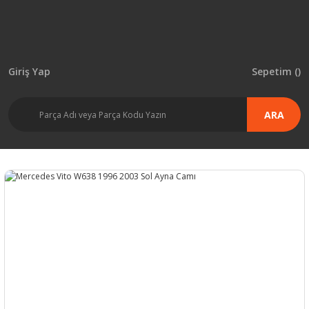
Giriş Yap
Sepetim (
)
ARA