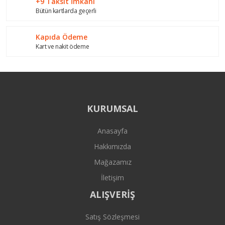
+9 Taksit İmkanı
Bütün kartlarda geçerli
Gönder
Kapıda Ödeme
Kart ve nakit ödeme
KURUMSAL
Anasayfa
Hakkımızda
Mağazamız
İletişim
ALIŞVERİŞ
Satış Sözleşmesi