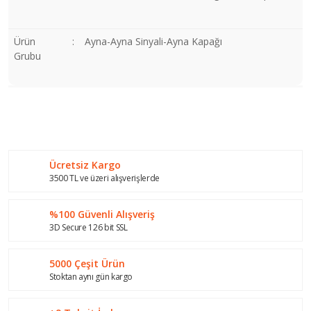
Ürün
:
Ayna-Ayna Sinyali-Ayna Kapağı
Grubu
Bu ürünün fiyat bilgisi, resim, ürün açıklamalarında ve diğer
konularda yetersiz gördüğünüz noktaları öneri formunu
Bu ürüne ilk yorumu siz yapın!
kullanarak tarafımıza iletebilirsiniz.
Görüş ve önerileriniz için teşekkür ederiz.
Ücretsiz Kargo
Yorum Yaz
Ürün resmi kalitesiz, bozuk veya görüntülenemiyor.
3500 TL ve üzeri alışverişlerde
Ürün açıklamasında eksik bilgiler bulunuyor.
%100 Güvenli Alışveriş
Ürün bilgilerinde hatalar bulunuyor.
3D Secure 126 bit SSL
Ürün fiyatı diğer sitelerden daha pahalı.
Bu ürüne benzer farklı alternatifler olmalı.
5000 Çeşit Ürün
Stoktan aynı gün kargo