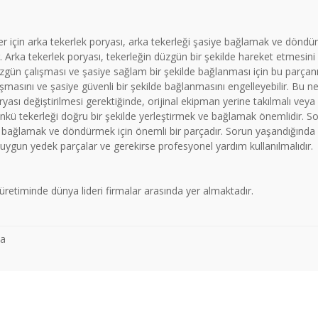
in arka tekerlek poryası, arka tekerleği şasiye bağlamak ve döndürme
 Arka tekerlek poryası, tekerleğin düzgün bir şekilde hareket etmesini
zgün çalışması ve şasiye sağlam bir şekilde bağlanması için bu parçan
masını ve şasiye güvenli bir şekilde bağlanmasını engelleyebilir. Bu n
yası değiştirilmesi gerektiğinde, orijinal ekipman yerine takılmalı veya
r, çünkü tekerleği doğru bir şekilde yerleştirmek ve bağlamak önemli
ye bağlamak ve döndürmek için önemli bir parçadır. Sorun yaşandığında b
 uygun yedek parçalar ve gerekirse profesyonel yardım kullanılmalıdır.
üretiminde dünya lideri firmalar arasında yer almaktadır.
ya
 konularda yetersiz gördüğünüz noktaları öneri formunu kullanarak tarafımız
Bu ürüne ilk yorumu siz yapın!