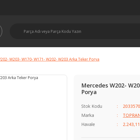
202- W203- W170- W171- W202- W203 Arka Teker Porya
Mercedes W202- W203
Porya
Stok Kodu
203357
Marka
TOPRA
Havale
2.243,11