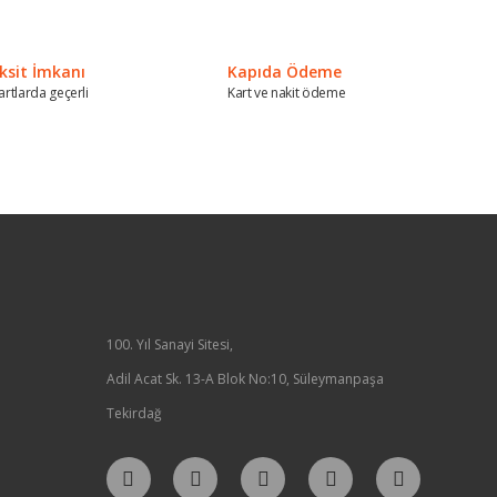
ksit İmkanı
Kapıda Ödeme
artlarda geçerli
Kart ve nakit ödeme
100. Yıl Sanayi Sitesi,
Adil Acat Sk. 13-A Blok No:10, Süleymanpaşa
Tekirdağ