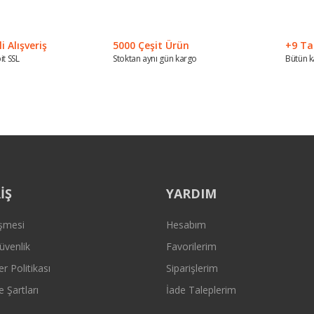
Yorum Yaz
 Alışveriş
5000 Çeşit Ürün
+9 Ta
it SSL
Stoktan aynı gün kargo
Bütün k
Gönder
İŞ
YARDIM
eşmesi
Hesabım
Güvenlik
Favorilerim
er Politikası
Siparişlerim
e Şartları
İade Taleplerim