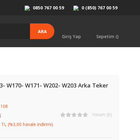
0850 767 00 59
0 (850) 767 00 59
ARA
Giriş Yap
Sepetim (
)
- W170- W171- W202- W203 Arka Teker
0108
Yorum (0)
N
 TL (%3,00 havale indirimi)