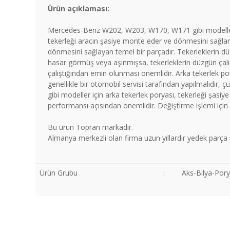
Ürün açıklaması:
Mercedes-Benz W202, W203, W170, W171 gibi modeller iç
tekerleği aracın şasiye monte eder ve dönmesini sağlar.
dönmesini sağlayan temel bir parçadır. Tekerleklerin dü
hasar görmüş veya aşınmışsa, tekerleklerin düzgün çalış
çalıştığından emin olunması önemlidir. Arka tekerlek por
genellikle bir otomobil servisi tarafından yapılmalıdı
gibi modeller için arka tekerlek poryası, tekerleği şasi
performansı açısından önemlidir. Değiştirme işlemi için
Bu ürün Topran markadır.
Almanya merkezli olan firma uzun yıllardır yedek parça 
Ürün Grubu
:
Aks-Bilya-Por
Bu ürünün fiyat bilgisi, resim, ürün açıklamalarında ve diğer
Görüş ve önerileriniz için teşekkür ederiz.