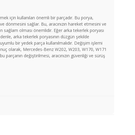
k için kullanılan önemli bir parçadır. Bu porya,
 ve dönmesini sağlar. Bu, aracınızın hareket etmesini ve
ın sağlam olması önemlidir. Eğer arka tekerlek poryası
edenle, arka tekerlek poryasının düzgün şekilde
 uyumlu bir yedek parça kullanılmalıdır. Değişim işlemi
dir. Sonuç olarak, Mercedes-Benz W202, W203, W170, W171
u parçanın değiştirilmesi, aracınızın güvenliği ve sürüş
a iletebilirsiniz.