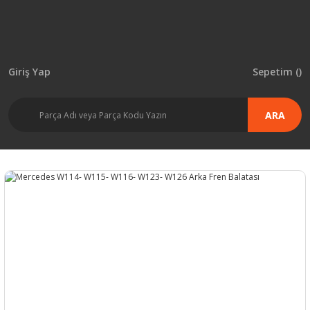
Giriş Yap
Sepetim (
)
ARA