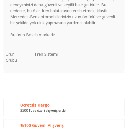
deneyiminizi daha güvenli ve keyifli hale getirirler. Bu
nedenle, bu özel fren balatalarını tercih etmek, klasik
Mercedes-Benz otomobillerinizin uzun ömürlü ve güvenli
bir şekilde yolculuk yapmasına yardımcı olabilir.
Bu ürün Bosch markadır.
Ürün
:
Fren Sistemi
Grubu
Bu ürünün fiyat bilgisi, resim, ürün açıklamalarında ve diğer
konularda yetersiz gördüğünüz noktaları öneri formunu
Bu ürüne ilk yorumu siz yapın!
kullanarak tarafımıza iletebilirsiniz.
Görüş ve önerileriniz için teşekkür ederiz.
Ücretsiz Kargo
Yorum Yaz
Ürün resmi kalitesiz, bozuk veya görüntülenemiyor.
3500 TL ve üzeri alışverişlerde
Ürün açıklamasında eksik bilgiler bulunuyor.
%100 Güvenli Alışveriş
Ürün bilgilerinde hatalar bulunuyor.