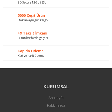
3D Secure 126 bit SSL
Ürün fiyatı diğer sitelerden daha pahalı.
Bu ürüne benzer farklı alternatifler olmalı.
5000 Çeşit Ürün
Stoktan aynı gün kargo
+9 Taksit İmkanı
Bütün kartlarda geçerli
Gönder
Kapıda Ödeme
Kart ve nakit ödeme
KURUMSAL
Anasayfa
Hakkımızda