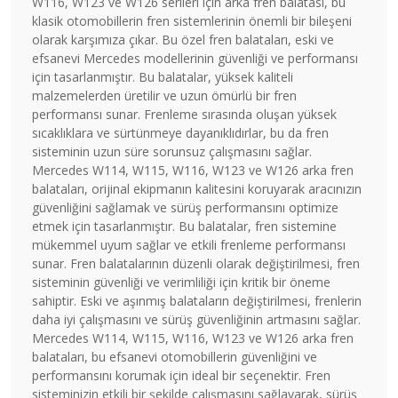
W116, W123 ve W126 serileri için arka fren balatası, bu
klasik otomobillerin fren sistemlerinin önemli bir bileşeni
olarak karşımıza çıkar. Bu özel fren balataları, eski ve
efsanevi Mercedes modellerinin güvenliği ve performansı
için tasarlanmıştır. Bu balatalar, yüksek kaliteli
malzemelerden üretilir ve uzun ömürlü bir fren
performansı sunar. Frenleme sırasında oluşan yüksek
sıcaklıklara ve sürtünmeye dayanıklıdırlar, bu da fren
sisteminin uzun süre sorunsuz çalışmasını sağlar.
Mercedes W114, W115, W116, W123 ve W126 arka fren
balataları, orijinal ekipmanın kalitesini koruyarak aracınızın
güvenliğini sağlamak ve sürüş performansını optimize
etmek için tasarlanmıştır. Bu balatalar, fren sistemine
mükemmel uyum sağlar ve etkili frenleme performansı
sunar. Fren balatalarının düzenli olarak değiştirilmesi, fren
sisteminin güvenliği ve verimliliği için kritik bir öneme
sahiptir. Eski ve aşınmış balataların değiştirilmesi, frenlerin
daha iyi çalışmasını ve sürüş güvenliğinin artmasını sağlar.
Mercedes W114, W115, W116, W123 ve W126 arka fren
balataları, bu efsanevi otomobillerin güvenliğini ve
performansını korumak için ideal bir seçenektir. Fren
sisteminizin etkili bir şekilde çalışmasını sağlayarak, sürüş