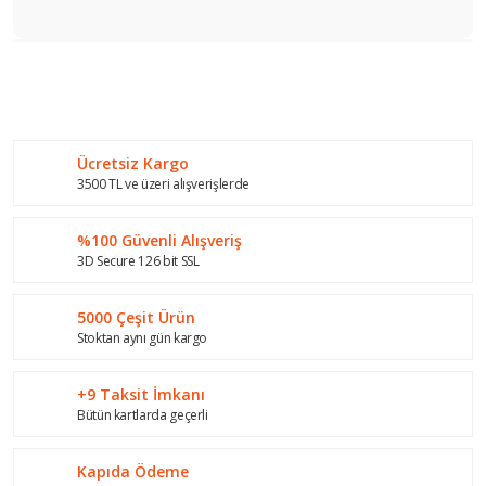
Bu ürünün fiyat bilgisi, resim, ürün açıklamalarında ve diğer
konularda yetersiz gördüğünüz noktaları öneri formunu
Bu ürüne ilk yorumu siz yapın!
kullanarak tarafımıza iletebilirsiniz.
Görüş ve önerileriniz için teşekkür ederiz.
Ücretsiz Kargo
Yorum Yaz
Ürün resmi kalitesiz, bozuk veya görüntülenemiyor.
3500 TL ve üzeri alışverişlerde
Ürün açıklamasında eksik bilgiler bulunuyor.
%100 Güvenli Alışveriş
Ürün bilgilerinde hatalar bulunuyor.
3D Secure 126 bit SSL
Ürün fiyatı diğer sitelerden daha pahalı.
Bu ürüne benzer farklı alternatifler olmalı.
5000 Çeşit Ürün
Stoktan aynı gün kargo
+9 Taksit İmkanı
Bütün kartlarda geçerli
Gönder
Kapıda Ödeme