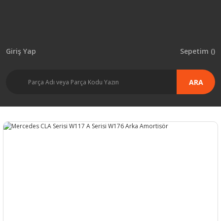
Giriş Yap
Sepetim (
)
ARA