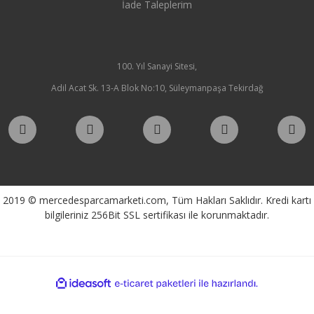
İade Taleplerim
100. Yıl Sanayi Sitesi,
Adil Acat Sk. 13-A Blok No:10, Süleymanpaşa Tekirdağ
2019 © mercedesparcamarketi.com, Tüm Hakları Saklıdır. Kredi kartı
bilgileriniz 256Bit SSL sertifikası ile korunmaktadır.
ile
ideasoft
e-
hazırlandı.
ticaret
paketleri