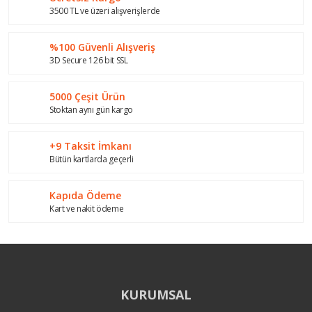
Ürün resmi kalitesiz, bozuk veya görüntülenemiyor.
3500 TL ve üzeri alışverişlerde
Ürün açıklamasında eksik bilgiler bulunuyor.
%100 Güvenli Alışveriş
Ürün bilgilerinde hatalar bulunuyor.
3D Secure 126 bit SSL
Ürün fiyatı diğer sitelerden daha pahalı.
Bu ürüne benzer farklı alternatifler olmalı.
5000 Çeşit Ürün
Stoktan aynı gün kargo
+9 Taksit İmkanı
Bütün kartlarda geçerli
Gönder
Kapıda Ödeme
Kart ve nakit ödeme
KURUMSAL