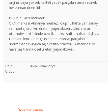
orijinal veya yüksek kaliteli yedek parçaları tercih etmek
her zaman önemlidir.
Bu ürün GKN markadır.
GKN markası Almanya merkezli olup 1. Kalite yan sanayi
ve montaj ürünleri üretimi yapmaktadır. Uluslararası
otomotiv sektöründe özellikle, aks- şaft- mafsal- dişli vs.
Hareket iletici ürün gruplarında montaj parçaları
üretmektedir. Ayrıca ağır vasıta- traktör- iş makinesi ve
hava taşıtlarına özel üretim yapmaktadır.
Ürün
:
Aks-Bilya-Porya
Grubu
Bu ürünün fiyat bilgisi, resim, ürün açıklamalarında ve diğer
konularda yetersiz gördüğünüz noktaları öneri formunu
Bu ürüne ilk yorumu siz yapın!
kullanarak tarafımıza iletebilirsiniz.
Görüş ve önerileriniz için teşekkür ederiz.
Ücretsiz Kargo
Yorum Yaz