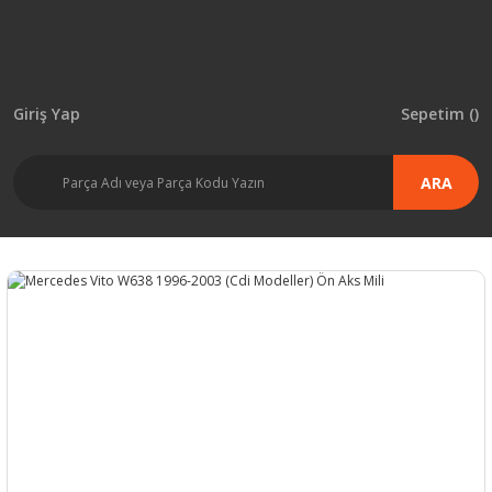
Giriş Yap
Sepetim (
)
ARA