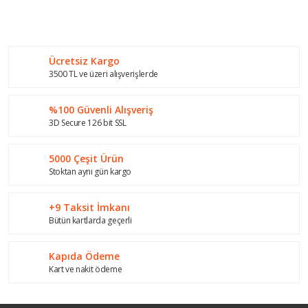
Bu ürünün fiyat bilgisi, resim, ürün açıklamalarında ve diğer
konularda yetersiz gördüğünüz noktaları öneri formunu
Bu ürüne ilk yorumu siz yapın!
kullanarak tarafımıza iletebilirsiniz.
Görüş ve önerileriniz için teşekkür ederiz.
Ücretsiz Kargo
Yorum Yaz
Ürün resmi kalitesiz, bozuk veya görüntülenemiyor.
3500 TL ve üzeri alışverişlerde
Ürün açıklamasında eksik bilgiler bulunuyor.
%100 Güvenli Alışveriş
Ürün bilgilerinde hatalar bulunuyor.
3D Secure 126 bit SSL
Ürün fiyatı diğer sitelerden daha pahalı.
Bu ürüne benzer farklı alternatifler olmalı.
5000 Çeşit Ürün
Stoktan aynı gün kargo
+9 Taksit İmkanı
Bütün kartlarda geçerli
Gönder
Kapıda Ödeme
Kart ve nakit ödeme