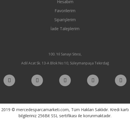
Hesabım
Favorilerim
Siparişlerim
İade Taleplerim
100. Yıl Sanayi Sitesi,
Adil Acat Sk. 13-A Blok No:10, Süleymanpaşa Tekirdağ
2019 © mercedesparcamarketi.com, Tüm Hakları Saklıdır. Kredi kartı
bilgileriniz 256Bit SSL sertifikası ile korunmaktadır.