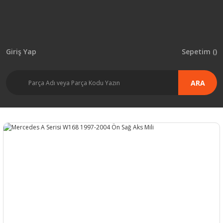
Giriş Yap
Sepetim (
)
ARA