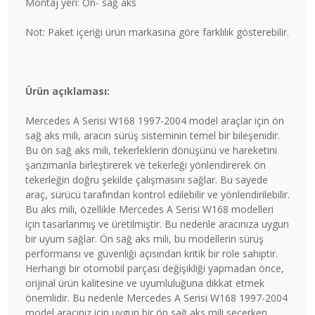
Montaj yeri: Ön- sağ aks
Not: Paket içeriği ürün markasına göre farklılık gösterebilir.
Ürün açıklaması:
Mercedes A Serisi W168 1997-2004 model araçlar için ön
sağ aks mili, aracın sürüş sisteminin temel bir bileşenidir.
Bu ön sağ aks mili, tekerleklerin dönüşünü ve hareketini
şanzımanla birleştirerek ve tekerleği yönlendirerek ön
tekerleğin doğru şekilde çalışmasını sağlar. Bu sayede
araç, sürücü tarafından kontrol edilebilir ve yönlendirilebilir.
Bu aks mili, özellikle Mercedes A Serisi W168 modelleri
için tasarlanmış ve üretilmiştir. Bu nedenle aracınıza uygun
bir uyum sağlar. Ön sağ aks mili, bu modellerin sürüş
performansı ve güvenliği açısından kritik bir role sahiptir.
Herhangi bir otomobil parçası değişikliği yapmadan önce,
orijinal ürün kalitesine ve uyumluluğuna dikkat etmek
önemlidir. Bu nedenle Mercedes A Serisi W168 1997-2004
model aracınız için uygun bir ön sağ aks mili seçerken,