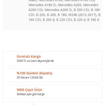
Mercedes A180 D, Mercedes A200, Mercedes
A200 CDi, Mercedes A200 D, B 200 CDI, B 180
CDI, B 250, B 200, B 180, W246 (2012-2017), B
160 CDI, B 200 d, B 220 CDI, B 220 d, B 180 d
Bu ürünün fiyat bilgisi, resim, ürün açıklamalarında ve diğer
konularda yetersiz gördüğünüz noktaları öneri formunu
Bu ürüne ilk yorumu siz yapın!
kullanarak tarafımıza iletebilirsiniz.
Görüş ve önerileriniz için teşekkür ederiz.
Ücretsiz Kargo
Yorum Yaz
Ürün resmi kalitesiz, bozuk veya görüntülenemiyor.
3500 TL ve üzeri alışverişlerde
Ürün açıklamasında eksik bilgiler bulunuyor.
%100 Güvenli Alışveriş
Ürün bilgilerinde hatalar bulunuyor.
3D Secure 126 bit SSL
Ürün fiyatı diğer sitelerden daha pahalı.
Bu ürüne benzer farklı alternatifler olmalı.
5000 Çeşit Ürün
Stoktan aynı gün kargo