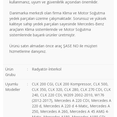
kullanmanız, uyum ve güvenilirlik açısından önemlidir.
Danimarka merkezli olan firma Klima ve Motor Soğutma
yedek parçaları üzerine çalışmaktadır. Sorunsuz ve yüksek
kaliteye sahip yedek parçaları sayesinde Mercedes-Benz
araçların Klima sistemlerinde ve Motor Soğutma
sistemlerinde başarılı ürünler üretmiştir.
Ürünü satın almadan önce araç ŞASE NO ile müşteri
hizmetlerine danışınız.
Ürün
:
Radyatör-İnterkol
Grubu
Uyumlu
:
CLK 200 CGI, CLK 200 Kompressor, CLK 500,
Modeller
CLK 350, CLK 320, CLK 280, CLK 270 CDI, CLK
240, CLK 220 CDI, W209 2002-2010, W176
(2012-2017), Mercedes A 220 CDI, Mercedes A
220 d, Mercedes A 220 d 4-Matic, Mercedes A
250, Mercedes A 260, Mercedes A 45 AMG 4-
Matic, Mercedes A180, Mercedes A180 CDi,