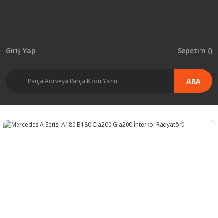
Giriş Yap
Sepetim (
)
ARA