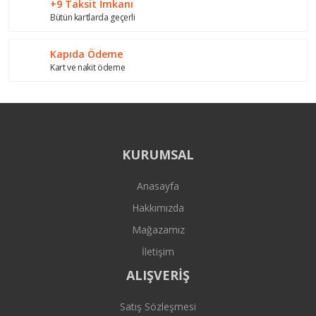
+9 Taksit İmkanı
Bütün kartlarda geçerli
Gönder
Kapıda Ödeme
Kart ve nakit ödeme
KURUMSAL
Anasayfa
Hakkımızda
Mağazamız
İletişim
ALIŞVERİŞ
Satış Sözleşmesi