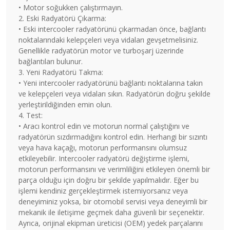
• Motor soğukken çalıştırmayın.
2. Eski Radyatörü Çıkarma:
• Eski intercooler radyatörünü çıkarmadan önce, bağlantı
noktalarındaki kelepçeleri veya vidaları gevşetmelisiniz.
Genellikle radyatörün motor ve turboşarj üzerinde
bağlantıları bulunur.
3. Yeni Radyatörü Takma:
• Yeni intercooler radyatörünü bağlantı noktalarına takın
ve kelepçeleri veya vidaları sıkın. Radyatörün doğru şekilde
yerleştirildiğinden emin olun.
4. Test:
• Aracı kontrol edin ve motorun normal çalıştığını ve
radyatörün sızdırmadığını kontrol edin. Herhangi bir sızıntı
veya hava kaçağı, motorun performansını olumsuz
etkileyebilir. Intercooler radyatörü değiştirme işlemi,
motorun performansını ve verimliliğini etkileyen önemli bir
parça olduğu için doğru bir şekilde yapılmalıdır. Eğer bu
işlemi kendiniz gerçekleştirmek istemiyorsanız veya
deneyiminiz yoksa, bir otomobil servisi veya deneyimli bir
mekanik ile iletişime geçmek daha güvenli bir seçenektir.
Ayrıca, orijinal ekipman üreticisi (OEM) yedek parçalarını