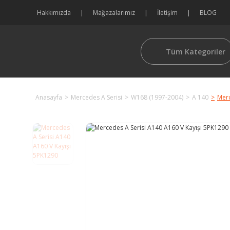
Hakkımızda
Mağazalarımız
İletişim
BLOG
Tüm Kategoriler
Anasayfa
Mercedes A Serisi
W168 (1997-2004)
A 140
Merc