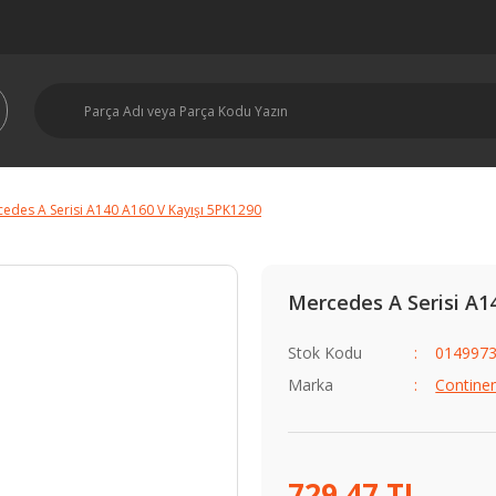
edes A Serisi A140 A160 V Kayışı 5PK1290
Mercedes A Serisi A1
Stok Kodu
0149973
Marka
Continen
729,47 TL