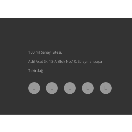
100. Yıl Sanayi Sitesi,
Adil Acat Sk. 13-A Blok No:10, Süleymanpaşa
Tekirdağ