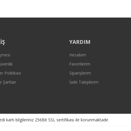
Gönder
İŞ
YARDIM
eşmesi
Hesabım
Güvenlik
Favorilerim
er Politikası
Siparişlerim
e Şartları
İade Taleplerim
kartı bilgileriniz 256Bit SSL sertifikası ile korunmaktadır.