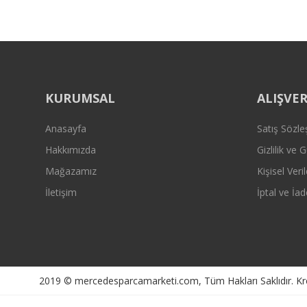
Bu ürüne benzer farklı alternatifler olmalı.
KURUMSAL
ALIŞVER
Anasayfa
Satış Sözl
Hakkımızda
Gizlilik ve 
Mağazamız
Kişisel Veril
İletişim
İptal ve İad
2019 © mercedesparcamarketi.com, Tüm Hakları Saklıdır. Kredi 