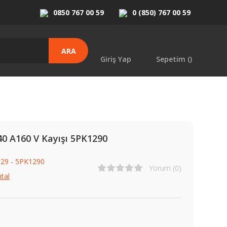
0850 767 00 59
0 (850) 767 00 59
ARA
Giriş Yap
Sepetim (
)
40 A160 V Kayışı 5PK1290
29 - 5PK1290
Yorum (0)
tal