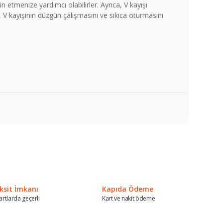
n etmenize yardımcı olabilirler. Ayrıca, V kayışı
, V kayışının düzgün çalışmasını ve sıkıca oturmasını
a iletebilirsiniz.
ksit İmkanı
Kapıda Ödeme
artlarda geçerli
Kart ve nakit ödeme