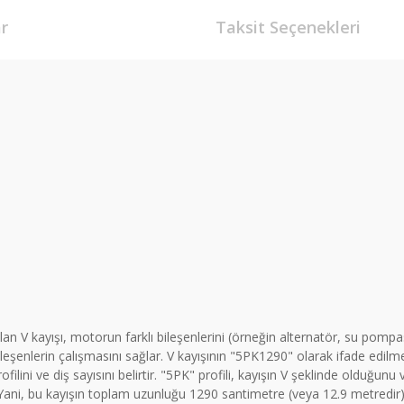
r
Taksit Seçenekleri
an V kayışı, motorun farklı bileşenlerini (örneğin alternatör, su pompa
leşenlerin çalışmasını sağlar. V kayışının "5PK1290" olarak ifade edilme
ofilini ve diş sayısını belirtir. "5PK" profili, kayışın V şeklinde olduğu
r. Yani, bu kayışın toplam uzunluğu 1290 santimetre (veya 12.9 metredi