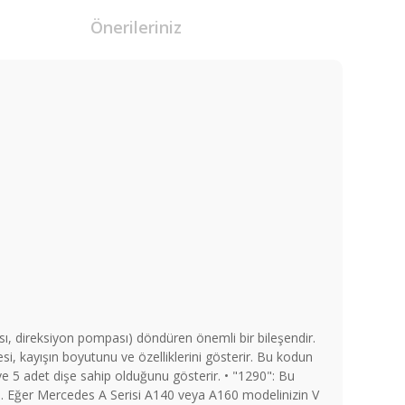
Önerileriniz
sı, direksiyon pompası) döndüren önemli bir bileşendir.
si, kayışın boyutunu ve özelliklerini gösterir. Bu kodun
nu ve 5 adet dişe sahip olduğunu gösterir. • "1290": Bu
r). Eğer Mercedes A Serisi A140 veya A160 modelinizin V