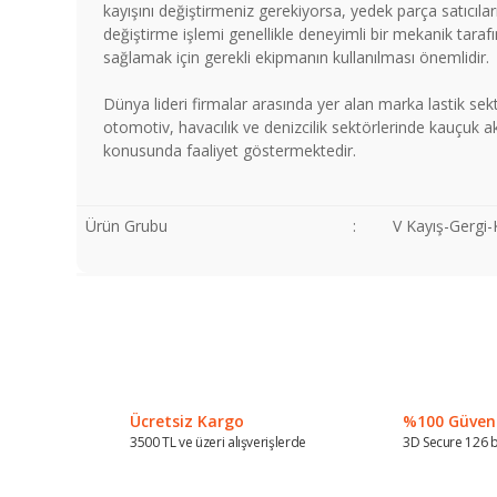
kayışını değiştirmeniz gerekiyorsa, yedek parça satıcıları
değiştirme işlemi genellikle deneyimli bir mekanik taraf
sağlamak için gerekli ekipmanın kullanılması önemlidir.
Dünya lideri firmalar arasında yer alan marka lastik sek
otomotiv, havacılık ve denizcilik sektörlerinde kauçuk 
konusunda faaliyet göstermektedir.
Ürün Grubu
:
V Kayış-Gergi
Bu ürünün fiyat bilgisi, resim, ürün açıklamalarında ve diğer
Görüş ve önerileriniz için teşekkür ederiz.
Ürün resmi kalitesiz, bozuk veya görüntülenemiyor.
Ürün açıklamasında eksik bilgiler bulunuyor.
Ücretsiz Kargo
%100 Güvenli
Ürün bilgilerinde hatalar bulunuyor.
3500 TL ve üzeri alışverişlerde
3D Secure 126 b
Ürün fiyatı diğer sitelerden daha pahalı.