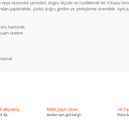
 veya otomobil servisleri, doğru ölçüde ve özelliklerde bir V kayışı temi
ından yapılmalıdır, çünkü doğru gerilim ve yerleştirme önemlidir. Ayrıca
törü haricinde
aksam üretimi
-Kasnak
 konularda yetersiz gördüğünüz noktaları öneri formunu kullanarak tarafımız
Bu ürüne ilk yorumu siz yapın!
Yorum Yaz
 Alışveriş
5000 Çeşit Ürün
+9 Ta
it SSL
Stoktan aynı gün kargo
Bütün k