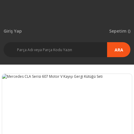
Giriş Yap
Sepetim (
)
ARA