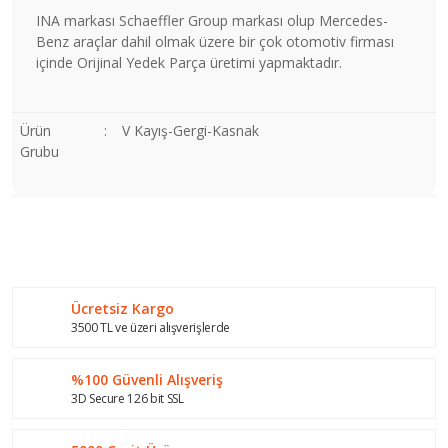
INA markası Schaeffler Group markası olup Mercedes-
Benz araçlar dahil olmak üzere bir çok otomotiv firması
içinde Orijinal Yedek Parça üretimi yapmaktadır.
Ürün
:
V Kayış-Gergi-Kasnak
Grubu
Bu ürünün fiyat bilgisi, resim, ürün açıklamalarında ve diğer
konularda yetersiz gördüğünüz noktaları öneri formunu
Bu ürüne ilk yorumu siz yapın!
kullanarak tarafımıza iletebilirsiniz.
Görüş ve önerileriniz için teşekkür ederiz.
Ücretsiz Kargo
Yorum Yaz
Ürün resmi kalitesiz, bozuk veya görüntülenemiyor.
3500 TL ve üzeri alışverişlerde
Ürün açıklamasında eksik bilgiler bulunuyor.
%100 Güvenli Alışveriş
Ürün bilgilerinde hatalar bulunuyor.
3D Secure 126 bit SSL
Ürün fiyatı diğer sitelerden daha pahalı.
Bu ürüne benzer farklı alternatifler olmalı.