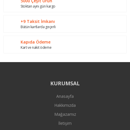
5000 Çeşit Ürün
Stoktan aynı gün kargo
+9 Taksit İmkanı
Bütün kartlarda geçerli
Gönder
Kapıda Ödeme
Kart ve nakit ödeme
KURUMSAL
Anasayfa
Hakkımızda
Mağazamız
İletişim