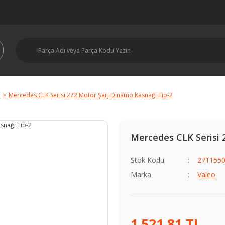
Mercedes CLK Serisi 272 Motor Şarj Dinamo Kasnağı Tip-2
Mercedes CLK Serisi 
Stok Kodu
2711550
Marka
Valeo
1.521,81 TL