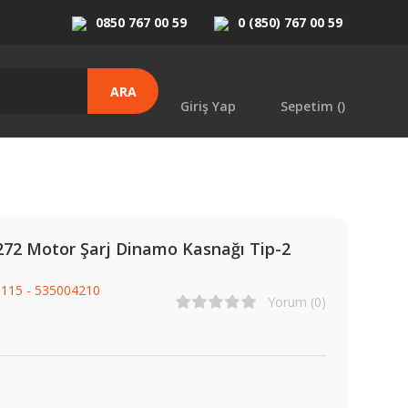
0850 767 00 59
0 (850) 767 00 59
ARA
Giriş Yap
Sepetim (
)
272 Motor Şarj Dinamo Kasnağı Tip-2
115 - 535004210
Yorum (0)