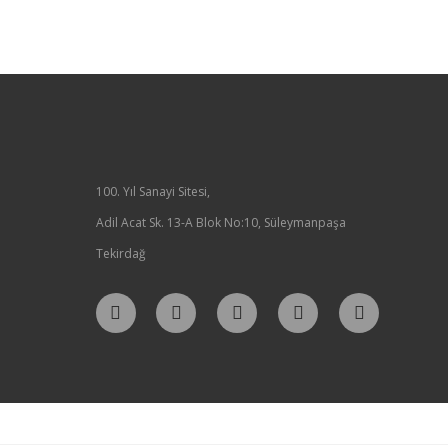
100. Yıl Sanayi Sitesi,
Adil Acat Sk. 13-A Blok No:10, Süleymanpaşa
Tekirdağ