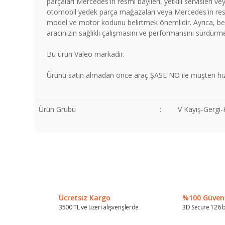
parçaları Mercedes'in resmi bayileri, yetkili servisleri 
otomobil yedek parça mağazaları veya Mercedes'in resmi 
model ve motor kodunu belirtmek önemlidir. Ayrıca, belir
aracınızın sağlıklı çalışmasını ve performansını sürdürme
Bu ürün Valeo markadır.
Ürünü satın almadan önce araç ŞASE NO ile müşteri hiz
Ürün Grubu
:
V Kayış-Gergi
Bu ürünün fiyat bilgisi, resim, ürün açıklamalarında ve diğer
Görüş ve önerileriniz için teşekkür ederiz.
Ürün resmi kalitesiz, bozuk veya görüntülenemiyor.
Ürün açıklamasında eksik bilgiler bulunuyor.
Ücretsiz Kargo
%100 Güvenli
Ürün bilgilerinde hatalar bulunuyor.
3500 TL ve üzeri alışverişlerde
3D Secure 126 b
Ürün fiyatı diğer sitelerden daha pahalı.