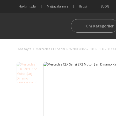
Hakkımızda
Mağazalarımız
İletişim
BLOG
Tüm Kategoriler
Anasayfa
Mercedes CLK Serisi
W209 2002-2010
CLK 200 CGI