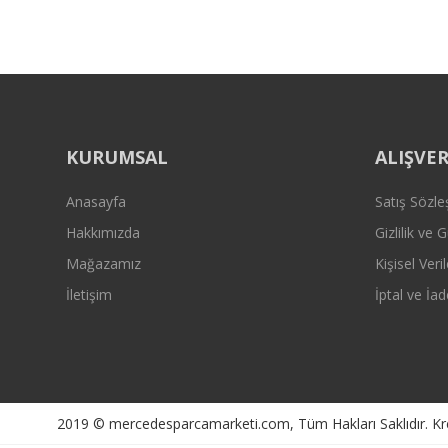
Bu ürüne benzer farklı alternatifler olmalı.
KURUMSAL
ALIŞVER
Anasayfa
Satış Sözl
Hakkımızda
Gizlilik ve 
Mağazamız
Kişisel Veril
İletişim
İptal ve İad
2019 © mercedesparcamarketi.com, Tüm Hakları Saklıdır. Kredi 