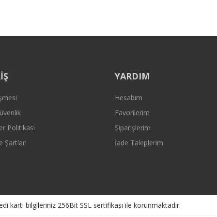
Gönder
İŞ
YARDIM
eşmesi
Hesabım
Güvenlik
Favorilerim
er Politikası
Siparişlerim
e Şartları
İade Taleplerim
kartı bilgileriniz 256Bit SSL sertifikası ile korunmaktadır.