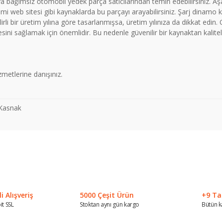
veya bağımsız otomobil yedek parça satıcılarından temin edebilirsiniz. Aş
web sitesi gibi kaynaklarda bu parçayı arayabilirsiniz. Şarj dinamo k
li bir üretim yılına göre tasarlanmışsa, üretim yılınıza da dikkat edin.
sini sağlamak için önemlidir. Bu nedenle güvenilir bir kaynaktan kalitel
metlerine danışınız.
-Kasnak
 konularda yetersiz gördüğünüz noktaları öneri formunu kullanarak tarafımız
Bu ürüne ilk yorumu siz yapın!
Yorum Yaz
 Alışveriş
5000 Çeşit Ürün
+9 Ta
it SSL
Stoktan aynı gün kargo
Bütün k