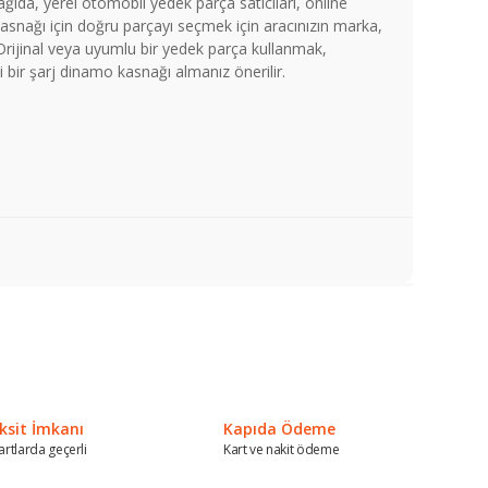
ağıda, yerel otomobil yedek parça satıcıları, online
asnağı için doğru parçayı seçmek için aracınızın marka,
 Orijinal veya uyumlu bir yedek parça kullanmak,
i bir şarj dinamo kasnağı almanız önerilir.
a iletebilirsiniz.
ksit İmkanı
Kapıda Ödeme
artlarda geçerli
Kart ve nakit ödeme