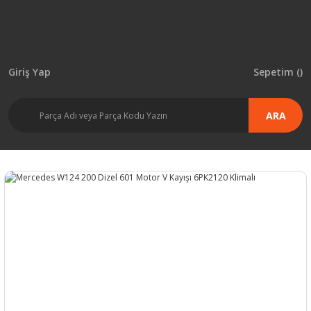
Giriş Yap
Sepetim (
)
ARA