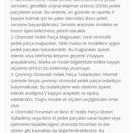
servisleri, genellikle orijinal ekipman üreticisi (OEM) yedek
parçalarını sunar. Bu nedenle, en güvenilir ve uyumlu V
kayışını bulmak için en yakın Mercedes-Benz yetkili
servisine başvurabilirsiniz. Serviste aracınızın modelini ve
motor tipini belirtmeniz yeterli olacaktır.
2. Otomobil Yedek Parça Mağazaları: Yerel otomobil
yedek parça mağazaları, farklı marka ve modellere uygun
yedek parçaları bulundurabilir. Bu mağazaları ziyaret
ederek veya telefonla iletişime geçerek V kayışını
arayabilirsiniz. Marka ve model bilgilerinizle birlikte kayışın
ölçülerini (6PK2120) belirtmeyi unutmayın.
3. Çevrimiçi Otomobil Yedek Parça Tedarikçileri: İnternet
üzerinde birçok çevrimiçi otomobil yedek parça tedarikçisi
bulunmaktadır. Bu tedarikçilerin web sitelerini ziyaret
ederek aradığınız V kayışını arayabilir ve sipariş
edebilirsiniz. Doğru modeli ve ölçüleri seçtiğinizden emin
olun.
4. Otomobil Forumları ve İkinci El Yedek Parça Siteleri:
Kullanılmış veya ikinci el yedek parçaları satan kişileri veya
işletmeleri bulabileceğiniz otomobil forumları ve ilan
siteleri gibi kaynakları da değerlendirebilirsiniz. Bu