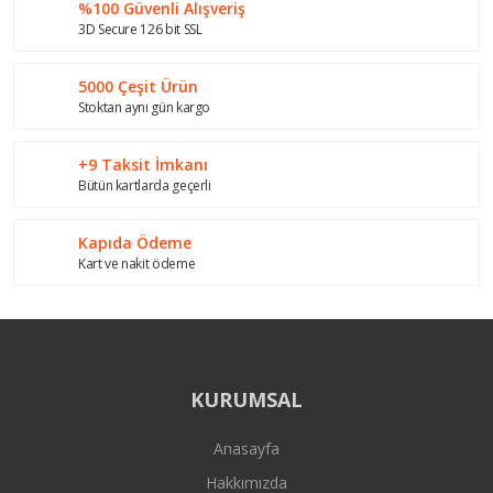
%100 Güvenli Alışveriş
Ürün bilgilerinde hatalar bulunuyor.
3D Secure 126 bit SSL
Ürün fiyatı diğer sitelerden daha pahalı.
Bu ürüne benzer farklı alternatifler olmalı.
5000 Çeşit Ürün
Stoktan aynı gün kargo
+9 Taksit İmkanı
Bütün kartlarda geçerli
Gönder
Kapıda Ödeme
Kart ve nakit ödeme
KURUMSAL
Anasayfa
Hakkımızda