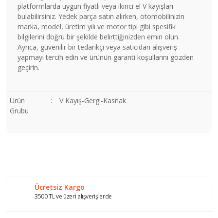
platformlarda uygun fiyatlı veya ikinci el V kayışları
bulabilirsiniz. Yedek parça satın alırken, otomobilinizin
marka, model, üretim yılı ve motor tipi gibi spesifik
bilgilerini doğru bir şekilde belirttiğinizden emin olun.
Ayrıca, güvenilir bir tedarikçi veya satıcıdan alışveriş
yapmayı tercih edin ve ürünün garanti koşullarını gözden
geçirin.
Ürün
:
V Kayış-Gergi-Kasnak
Grubu
Bu ürünün fiyat bilgisi, resim, ürün açıklamalarında ve diğer
konularda yetersiz gördüğünüz noktaları öneri formunu
Bu ürüne ilk yorumu siz yapın!
kullanarak tarafımıza iletebilirsiniz.
Görüş ve önerileriniz için teşekkür ederiz.
Ücretsiz Kargo
Yorum Yaz
Ürün resmi kalitesiz, bozuk veya görüntülenemiyor.
3500 TL ve üzeri alışverişlerde
Ürün açıklamasında eksik bilgiler bulunuyor.