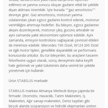
edilmesi ve yanma sonucu oluşan gazların etkili bir şekilde
dışarı atılması önemlidir. İşte burada ""gaz amortisörü""
devreye girer. Gaz amortisörü, motorun yanma
odalarından çıkan egzoz gazlarını kontrol ederek, motorun
verimliliğini artırmayı hedefler. Bu bileşen, egzoz gazlarının
akışını düzenleyerek, motorun çıkış gücünü artırabilir ve
aynı zamanda yakıt ekonomisini optimize edebilir. Aynı
zamanda, emisyon kontrolünü sağlayarak çevresel etkileri
de minimize edebilir. Mercedes 190 Dizel, W124 200 Dizel
ve ilgili motor tipleri, genellikle dayanıklılık ve performans
konusunda ünlüdür. Bu tür bileşenler, bu araçların tasarım
felsefesine uygun olarak, sürüş deneyimini daha keyifli
hale getirmek ve yakıt tüketimini daha verimli bir şekilde
yönetmek için kullanılır.
Ürün STABİLUS markadır.
STABILUS markası Almanya Merkezli dünya çapında bir
firmadır. Otomotiv, Havacılık, Tarım Makineleri, İş
Makineleri, Ağır sanayi makineleri, Deniz taşıtları gibi
birçok alanda süspansiyon ve hidrolik ekipmanları üreten