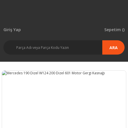
Giriş Yap
Sepetim (
)
ARA