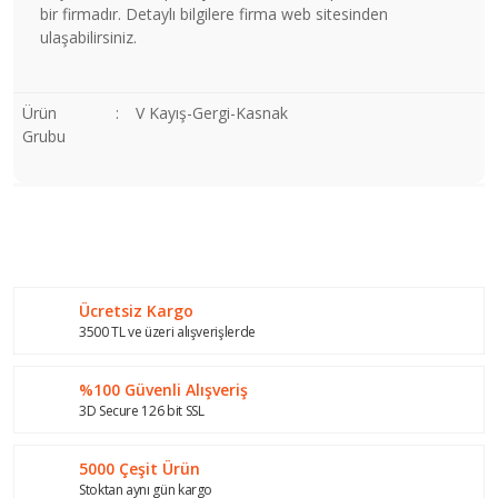
bir firmadır. Detaylı bilgilere firma web sitesinden
ulaşabilirsiniz.
Ürün
:
V Kayış-Gergi-Kasnak
Grubu
Bu ürünün fiyat bilgisi, resim, ürün açıklamalarında ve diğer
konularda yetersiz gördüğünüz noktaları öneri formunu
Bu ürüne ilk yorumu siz yapın!
kullanarak tarafımıza iletebilirsiniz.
Görüş ve önerileriniz için teşekkür ederiz.
Ücretsiz Kargo
Yorum Yaz
Ürün resmi kalitesiz, bozuk veya görüntülenemiyor.
3500 TL ve üzeri alışverişlerde
Ürün açıklamasında eksik bilgiler bulunuyor.
%100 Güvenli Alışveriş
Ürün bilgilerinde hatalar bulunuyor.
3D Secure 126 bit SSL
Ürün fiyatı diğer sitelerden daha pahalı.
Bu ürüne benzer farklı alternatifler olmalı.
5000 Çeşit Ürün
Stoktan aynı gün kargo