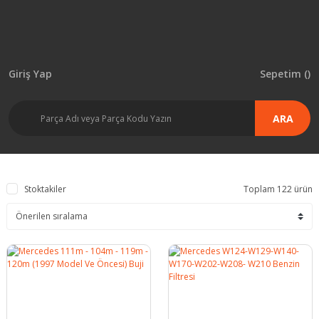
Giriş Yap
Sepetim (
)
ARA
Stoktakiler
Toplam 122 ürün