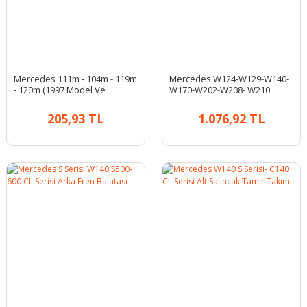
Mercedes 111m - 104m - 119m
Mercedes W124-W129-W140-
- 120m (1997 Model Ve
W170-W202-W208- W210
Öncesi) Buji
Benzin Filtresi
205,93 TL
1.076,92 TL