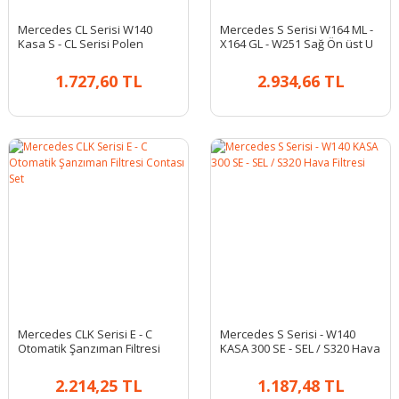
Mercedes CL Serisi W140
Mercedes S Serisi W164 ML -
Kasa S - CL Serisi Polen
X164 GL - W251 Sağ Ön üst U
Filtresi
Salıncak
1.727,60 TL
2.934,66 TL
Mercedes CLK Serisi E - C
Mercedes S Serisi - W140
Otomatik Şanzıman Filtresi
KASA 300 SE - SEL / S320 Hava
Contası Set
Filtresi
2.214,25 TL
1.187,48 TL