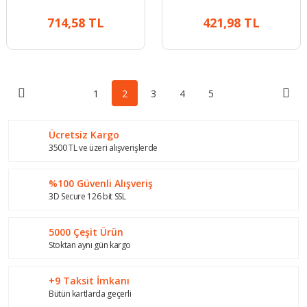
Hava Filtresi
714,58 TL
421,98 TL
1
2
3
4
5
Ücretsiz Kargo
3500 TL ve üzeri alışverişlerde
%100 Güvenli Alışveriş
3D Secure 126 bit SSL
5000 Çeşit Ürün
Stoktan aynı gün kargo
+9 Taksit İmkanı
Bütün kartlarda geçerli