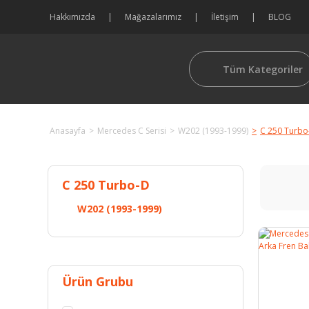
Hakkımızda
Mağazalarımız
İletişim
BLOG
Tüm Kategoriler
Anasayfa
Mercedes C Serisi
W202 (1993-1999)
C 250 Turbo
C 250 Turbo-D
W202 (1993-1999)
Ürün Grubu