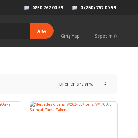
0850 767 00 59
0 (850) 767 00 59
ARA
Giriş Yap
Sepetim (
)